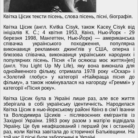
Квітка Цісик тексти пісень, слова пісень, пісні, біографія.
Квітка Цісик (англ. Kvitka Cisyk, також Kacey Cisyk від
ініціалів К. С.; 4 квітня 1953, Квінз, Нью-Йорк - 29
березня 1998, Мангеттен, Нью-Йорк) — американська
співачка українського походження, популярна
виконавиця рекламних джинґлів у США, оперна і
блюзова співачка, виконавиця українських народних і
популярних пісень. Пісня «Ти осяюєш моє життя»[en]
(англ. You Light Up My Life), яку вона виконала для
однойменного фільму, отримала 1978 року «Оскар» і
«Золотий глобус» у категорії «Найкраща пісня до
фільму», а також номінувалася на нагороду «Греммі» у
категорії «Пісня року».
Квітка Цісик була в Україні лише раз, але все життя
зберігала в собі українську ідентичність. Народилася
Квітка Цісик в нью-йоркському районі Квінз в сім'ї Іванни
та Володимира Цісиків - післявоєнних емігрантів із
Західної України. 1983 року разом з матір'ю відвідала
Україну. Це був неафішований і перший (як і останній)
раз, коли Квітка завітала до історичної Батьківщини. На
той час її пісні були заборонені в Україні.