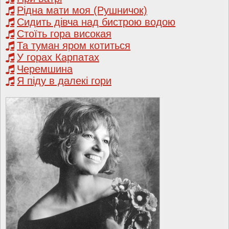
Рідна мати моя (Рушничок)
Сидить дівча над бистрою водою
Стоїть гора високая
Та туман яром котиться
У горах Карпатах
Черемшина
Я піду в далекі гори