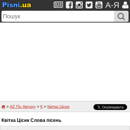
A-Я
>
AZ По Автору
>
К
>
Квітка Цісик
Квітка Цісик Слова пісень