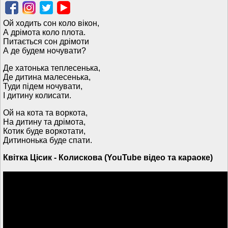
Ой ходить сон коло вікон,
А дрімота коло плота.
Питається сон дрімоти
А де будем ночувати?
Де хатонька теплесенька,
Де дитина малесенька,
Туди підем ночувати,
І дитину колисати.
Ой на кота та воркота,
На дитину та дрімота,
Котик буде воркотати,
Дитинонька буде спати.
Квітка Цісик - Колискова (YouTube відео та караоке)