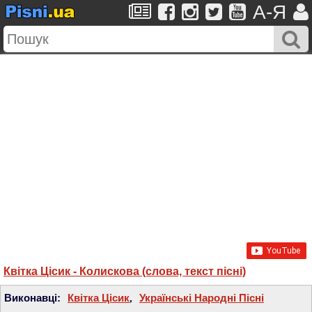
A-Я
Квітка Цісик - Колискова (слова, текст пісні)
Виконавці:
Квітка Цісик
,
Українські Народні Пісні