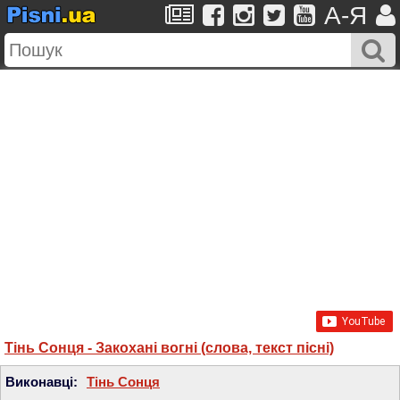
A-Я
Тінь Сонця - Закохані вогні (слова, текст пісні)
Виконавці:
Тінь Сонця