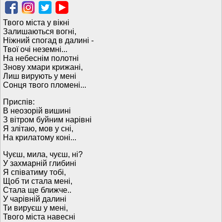
Твого міста у вікні
Залишаються вогні,
Ніжний спогад в далині -
Твої очі неземні...
На небеснім полотні
Знову хмари крижані,
Лиш вирують у мені
Сонця твого пломені...
Приспів:
В неозорій вишині
З вітром буйним нарівні
Я злітаю, мов у сні,
На крилатому коні...
Чуєш, мила, чуєш, ні?
У захмарній глибині
Я співатиму тобі,
Щоб ти стала мені,
Стала ще ближче..
У чарівній далині
Ти вируєш у мені,
Твого міста навесні