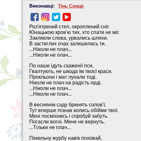
Виконавці:
Тінь Сонця
Роз'ятрений степ, окроплений сніг
Юнацькою кров'ю тих, хто спати не міг.
Заклякли слова, урвались шляхи.
В застиглих очах залишилась ти.
...Ніколи не плач...
...Ніколи не плач...
По наше ідуть скаженії пси,
Гвалтують, не шкода їм твоєї краси.
Прокльони і мат лунали тоді.
Ніколи не плач на радість орді.
...Ніколи не плач...
...Ніколи не плач...
В веснянім саду бринять солов'ї,
Тут вперше пізнав колись обійми твої.
Мені посміхнись і спробуй забуть.
Погасли вогні. Мене не вернуть.
...Тільки не плач...
Пекельну журбу навік поховай,