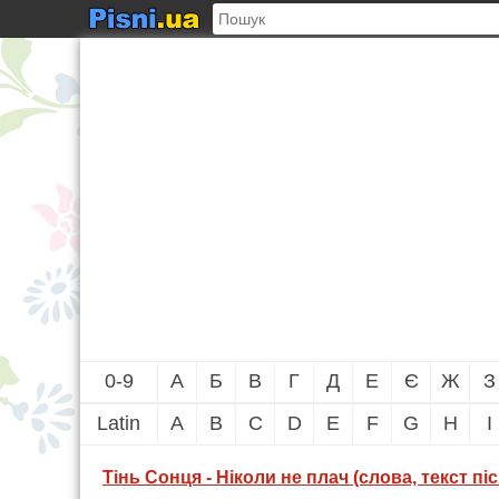
0-9
А
Б
В
Г
Д
Е
Є
Ж
З
Latin
A
B
C
D
E
F
G
H
I
Тінь Сонця - Ніколи не плач (слова, текст піс