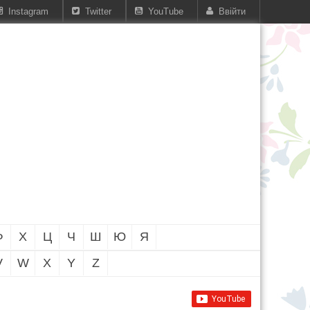
Instagram
Twitter
YouTube
Ввійти
Ф
Х
Ц
Ч
Ш
Ю
Я
V
W
X
Y
Z