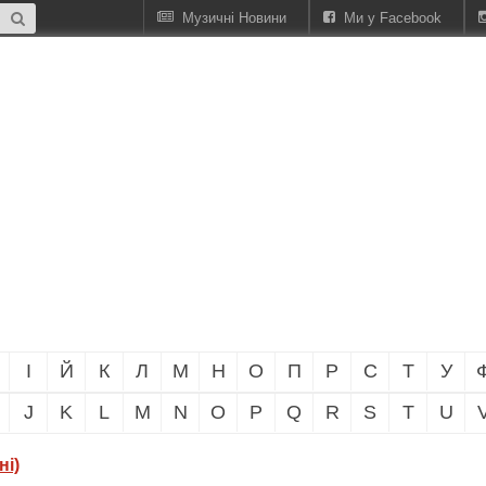
Музичні Новини
Ми у Facebook
І
Й
К
Л
М
Н
О
П
Р
С
Т
У
J
K
L
M
N
O
P
Q
R
S
T
U
ні)