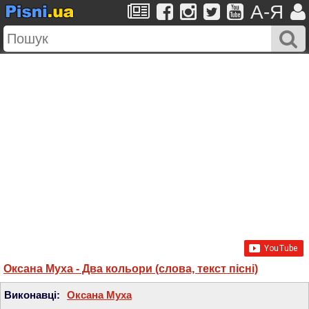
A-Я
Оксана Муха - Два кольори (слова, текст пісні)
Виконавці:
Оксана Муха