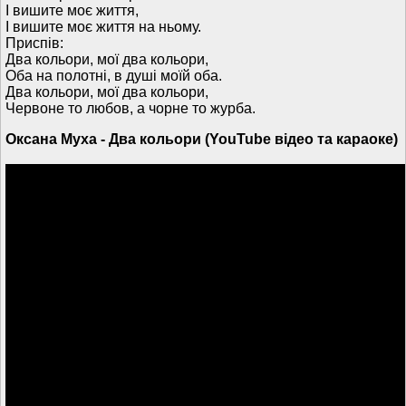
І вишите моє життя,
І вишите моє життя на ньому.
Приспів:
Два кольори, мої два кольори,
Оба на полотні, в душі моїй оба.
Два кольори, мої два кольори,
Червоне то любов, а чорне то журба.
Оксана Муха - Два кольори (YouTube відео та караоке)