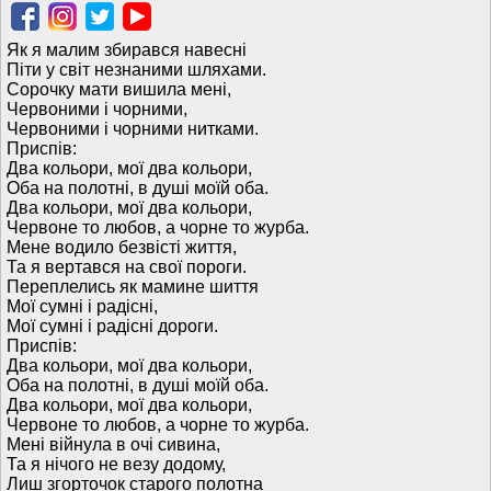
Як я малим збирався навесні
Піти у світ незнаними шляхами.
Сорочку мати вишила мені,
Червоними і чорними,
Червоними і чорними нитками.
Приспів:
Два кольори, мої два кольори,
Оба на полотні, в душі моїй оба.
Два кольори, мої два кольори,
Червоне то любов, а чорне то журба.
Мене водило безвісті життя,
Та я вертався на свої пороги.
Переплелись як мамине шиття
Мої сумні і радісні,
Мої сумні і радісні дороги.
Приспів:
Два кольори, мої два кольори,
Оба на полотні, в душі моїй оба.
Два кольори, мої два кольори,
Червоне то любов, а чорне то журба.
Мені війнула в очі сивина,
Та я нічого не везу додому,
Лиш згорточок старого полотна