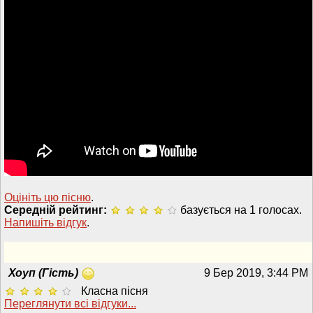
Оцініть цю пісню
.
Середній рейтинг:
базується на 1 голосах.
Напишiть вiдгук
.
Хоуп (Гість)
9 Бер 2019, 3:44 PM
Класна пісня
Переглянути всi вiдгуки...