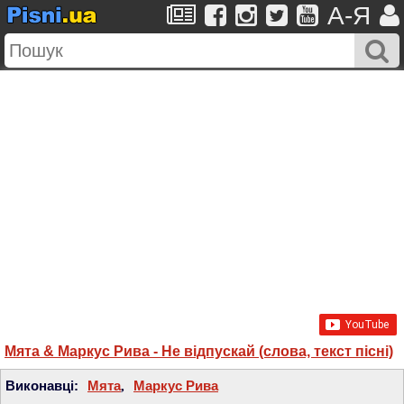
A-Я
Мята & Маркус Рива - Не відпускай (слова, текст пісні)
Виконавці:
Мята
,
Маркус Рива