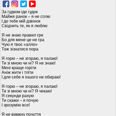
За гудком іде гудок
Майже ранок – я не сплю
І до тебе мій дзвінок
Свідчить те, як я люблю
Я не знаю правил гри
Бо для мене це не гра
Чую я твоє «алло»
Тож зізнатися пора
Я горю – не згораю, я палаю!
Ти зі мною чи ні? Я не знаю!
Мені краще горіти
Аніж жити і тліти
І для себе я іншого не обираю!
Я горю – не згораю, я палаю!
Ти зі мною чи ні? Я чекаю!
Я секунди рахую
Ти скажи – я почую
І зрозумію все!
Я не вимкну почуття