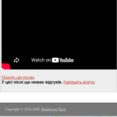
Оцініть цю пісню
.
У цієї пісні ще немає відгуків.
Напишiть вiдгук
.
Copyright © 2016-2026
Українські Пісні