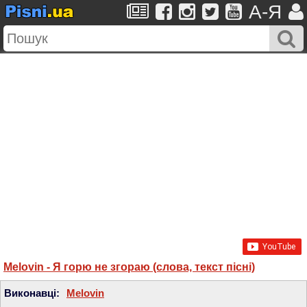
A-Я
Melovin - Я горю не згораю (слова, текст пісні)
Виконавці:
Melovin