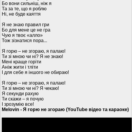
Бо вони сильніш, ніж я
Та за те, що я роблю
Ні, не буде каяття
Я не знаю правил гри
Бо для мене це не гра
Чую я твоє «алло»
Тож зізнатися пора...
Я горю – не згораю, я палаю!
Ти зі мною чи ні? Я не знаю!
Мені краще горіти
Аніж жити і тліти
І для себе я іншого не обираю!
Я горю – не згораю, я палаю!
Ти зі мною чи ні? Я чекаю!
Я секунди рахую
Ти скажи – я почую
І зрозумію все!
Melovin - Я горю не згораю (YouTube відео та караоке)