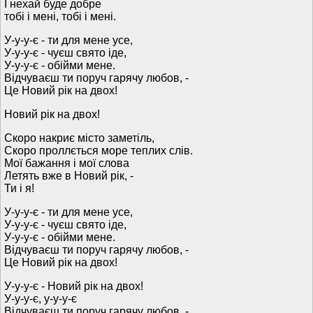
І нехай буде добре
тобі і мені, тобі і мені.
У-у-у-є - ти для мене усе,
У-у-у-є - чуєш свято іде,
У-у-у-є - обійми мене.
Відчуваєш ти поруч гарячу любов, -
Це Новий рік на двох!
Новий рік на двох!
Скоро накриє місто заметіль,
Скоро проллється море теплих слів.
Мої бажання і мої слова
Летять вже в Новий рік, -
Ти і я!
У-у-у-є - ти для мене усе,
У-у-у-є - чуєш свято іде,
У-у-у-є - обійми мене.
Відчуваєш ти поруч гарячу любов, -
Це Новий рік на двох!
У-у-у-є - Новий рік на двох!
У-у-у-є, у-у-у-є
Відчуваєш ти поруч гарячу любов, -