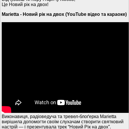
Це Новий рік на двох!
Marietta - Новий рік на двох (YouTube відео та караоке)
Виконавиця, радіоведуча та тревел-блоґерка Marietta
вирішила допомогти своїм слухачам створити святковий
настрій — і презентувала трек “Новий Рік на двох”.