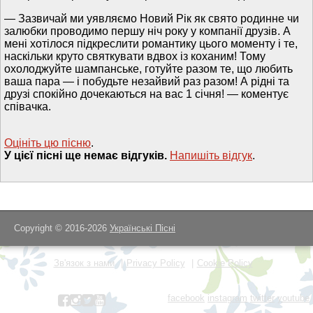
— Зазвичай ми уявляємо Новий Рік як свято родинне чи
залюбки проводимо першу ніч року у компанії друзів. А
мені хотілося підкреслити романтику цього моменту і те,
наскільки круто святкувати вдвох із коханим! Тому
охолоджуйте шампанське, готуйте разом те, що любить
ваша пара — і побудьте незайвий раз разом! А рідні та
друзі спокійно дочекаються на вас 1 січня! — коментує
співачка.
Оцініть цю пісню
.
У цієї пісні ще немає відгуків.
Напишiть вiдгук
.
Copyright © 2016-2026
Українські Пісні
Зв'язок з нами
Privacy Policy
Cookie Policy
facebook
instagram
twitter
youtube