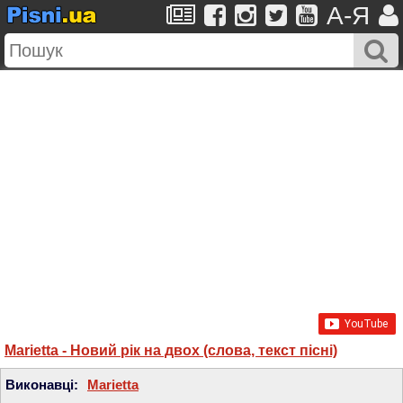
A-Я
Marietta - Новий рік на двох (слова, текст пісні)
Виконавці:
Marietta