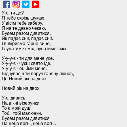
У-є, ти де?
Я тебе скрізь шукаю.
У вісім тебе заберу,
Я на те давно чекаю.
Будем разом дивитися,
Як падає сніг, падає сніг.
І відкриємо гарне вино,
І лунатиме сміх, лунатиме сміх
У-у-у-є - ти для мене усе,
У-у-у-є - чуєш свято іде,
У-у-у-є - обійми мене.
Відчуваєш ти поруч гарячу любов, -
Це Новий рік на двох!
Новий рік на двох!
У-є, дивись,
На вікні візерунки.
То є моїй душі
Тобі, тобі малюнки.
Будем разом дивитися
На неба вогні, неба вогні.