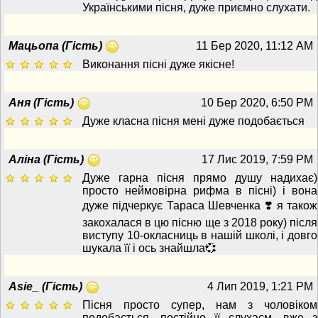
Українськими пісня, дуже приємно слухати.
Мацьопа (Гість)
11 Бер 2020, 11:12 AM
Виконання пісні дуже якісне!
Аня (Гість)
10 Бер 2020, 6:50 PM
Дуже класна пісня мені дуже подобається
Аліна (Гість)
17 Лис 2019, 7:59 PM
Дуже гарна пісня прямо душу надихає)
просто неймовірна рифма в пісні) і вона
дуже підчеркує Тараса Шевченка ❣️ я також
закохалася в цю пісню ще з 2018 року) після
виступу 10-окласниць в нашій школі, і довго
шукала її і ось знайшла💞
Asie_ (Гість)
4 Лип 2019, 1:21 PM
Пісня просто супер, нам з чоловіком
подобається, постійно її слухаєм, вже з