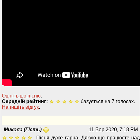
Оцініть цю пісню
.
Середній рейтинг:
базується на 7 голосах.
Напишiть вiдгук
.
Микола (Гість)
11 Бер 2020, 7:18 PM
Пісня дуже гарна. Дякую що працюєте над