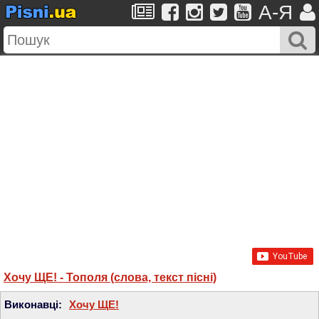
A-Я
Хочу ЩЕ! - Тополя (слова, текст пісні)
Виконавці:
Хочу ЩЕ!