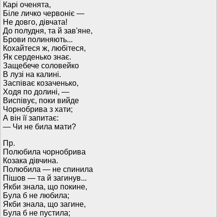
Карі оченята,
Біле личко червоніє —
Не довго, дівчата!
До полудня, та й зав'яне,
Брови полиняють...
Кохайтеся ж, любітеся,
Як серденько знає.
Защебече соловейко
В лузі на калині.
Заспіває козаченько,
Ходя по долині, —
Виспівує, поки вийде
Чорнобрива з хати;
А він її запитає:
— Чи не била мати?
Пр.
Полюбила чорнобрива
Козака дівчина.
Полюбила — не спинила
Пішов — та й загинув...
Якби знала, що покине,
Була б не любила;
Якби знала, що загине,
Була б не пустила;