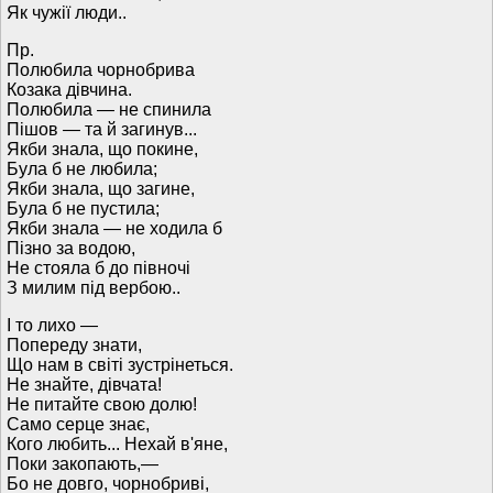
Як чужії люди..
Пр.
Полюбила чорнобрива
Козака дівчина.
Полюбила — не спинила
Пішов — та й загинув...
Якби знала, що покине,
Була б не любила;
Якби знала, що загине,
Була б не пустила;
Якби знала — не ходила б
Пізно за водою,
Не стояла б до півночі
З милим під вербою..
І то лихо —
Попереду знати,
Що нам в світі зустрінеться.
Не знайте, дівчата!
Не питайте свою долю!
Само серце знає,
Кого любить... Нехай в'яне,
Поки закопають,—
Бо не довго, чорнобриві,