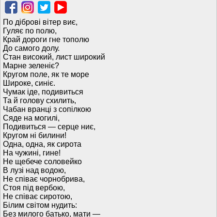
По діброві вітер виє,
Гуляє по полю,
Край дороги гне тополю
До самого долу.
Стан високий, лист широкий
Марне зеленіє?
Кругом поле, як те море
Широке, синіє.
Чумак іде, подивиться
Та й голову схилить,
Чабан вранці з сопілкою
Сяде на могилі,
Подивиться — серце ниє,
Кругом ні билини!
Одна, одна, як сирота
На чужині, гине!
Не щебече соловейко
В лузі над водою,
Не співає чорнобрива,
Стоя під вербою,
Не співає сиротою,
Білим світом нудить:
Без милого батько, мати —