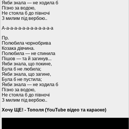
Якби знала — не ходила б
Пізно за водою,
Не стояла б до півночі
З милим під вербою..
А-а-а-а-а-а-а-а-а-а-а-а-а
Пр.
Полюбила чорнобрива
Козака дівчина.
Полюбила — не спинила
Пішов — та й загинув...
Якби знала, що покине,
Була б не любила;
Якби знала, що загине,
Була б не пустила;
Якби знала — не ходила б
Пізно за водою,
Не стояла б до півночі
З милим під вербою..
Хочу ЩЕ! - Тополя (YouTube відео та караоке)