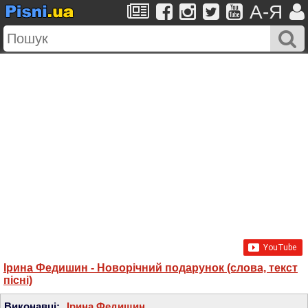
A-Я
Ірина Федишин - Новорічний подарунок (слова, текст
пісні)
Виконавці:
Ірина Федишин