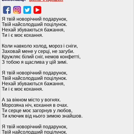
Я твій новорічний подарунок,
Твій найсолодший поцілунок.
Нехай збуваються бажання,
Ти і є моє кохання.
Коли навколо холод, мороз і сніги,
Заховай мене у серці, не загуби.
Кружляє білий сніг, немов конфетті,
З тобою я щаслива у цій зимі.
Я твій новорічний подарунок,
Твій найсолодший поцілунок.
Нехай збуваються бажання,
Ти і є моє кохання.
А за вікном місто у вогнях.
Морозяна ніч, кохання в очах.
Ти серце моє загорнув у любов,
Ти ключик від нього зимою знайшов.
Я твій новорічний подарунок,
Твій найсолодший поцілунок.