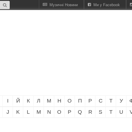
Музичні Новини
Ми у Facebook
І
Й
К
Л
М
Н
О
П
Р
С
Т
У
J
K
L
M
N
O
P
Q
R
S
T
U