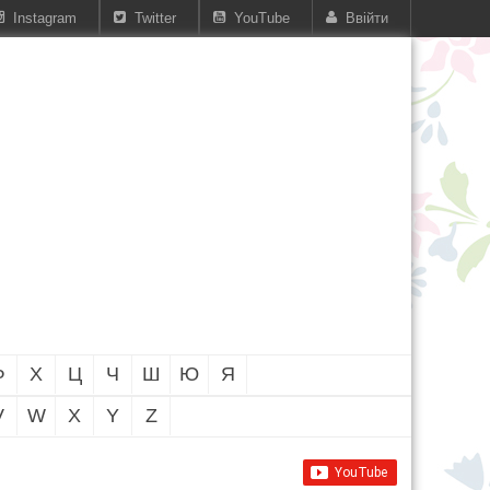
Instagram
Twitter
YouTube
Ввійти
Ф
Х
Ц
Ч
Ш
Ю
Я
V
W
X
Y
Z