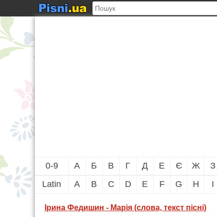
0-9
А
Б
В
Г
Д
Е
Є
Ж
З
Latin
A
B
C
D
E
F
G
H
I
Ірина Федишин - Марія (слова, текст пісні)