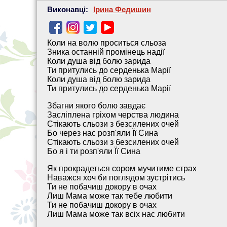
Виконавці:
Ірина Федишин
Коли на волю проситься сльоза
Зника останній промінець надії
Коли душа від болю зарида
Ти притулись до серденька Марії
Коли душа від болю зарида
Ти притулись до серденька Марії
Збагни якого болю завдає
Засліплена гріхом черства людина
Стікають сльози з безсилених очей
Бо через нас розп'яли Її Сина
Стікають сльози з безсилених очей
Бо я і ти розп'яли Її Сина
Як прокрадеться сором мучитиме страх
Наважся хоч би поглядом зустрітись
Ти не побачиш докору в очах
Лиш Мама може так тебе любити
Ти не побачиш докору в очах
Лиш Мама може так всіх нас любити