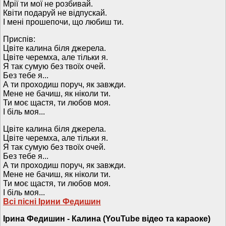
Мрії ти мої не розбивай.
Квіти подаруй не відпускай.
І мені прошепочи, що любиш ти.
Приспів:
Цвіте калина біля джерела.
Цвіте черемха, але тільки я.
Я так сумую без твоїх очей.
Без тебе я...
А ти проходиш поруч, як завжди.
Мене не бачиш, як ніколи ти.
Ти моє щастя, ти любов моя.
І біль моя...
Цвіте калина біля джерела.
Цвіте черемха, але тільки я.
Я так сумую без твоїх очей.
Без тебе я...
А ти проходиш поруч, як завжди.
Мене не бачиш, як ніколи ти.
Ти моє щастя, ти любов моя.
І біль моя...
Всі пісні Ірини Федишин
Ірина Федишин - Калина (YouTube відео та караоке)