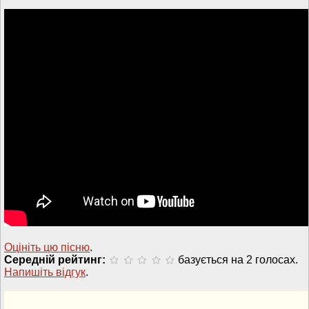
Оцініть цю пісню
.
Середній рейтинг:
базується на 2 голосах.
Напишiть вiдгук
.