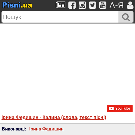
A-Я
Ірина Федишин - Калина (слова, текст пісні)
Виконавці:
Ірина Федишин