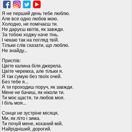
Я не перший день тебе люблю.
Але все одно любов мою.
Холодно, не помічаєш ти.
Не даруєш квітів, як завжди.
За тобою ходжу наче тінь.
І чекаю так на погляд твій.
Тільки слів сказати, що люблю.
Не знайду...
Приспів:
Цвіте калина біля джерела.
Цвіте черемха, але тільки я.
Я так сумую без твоїх очей.
Без тебе я...
А ти проходиш поруч, як завжди.
Мене не бачиш, як ніколи ти.
Ти моє щастя, ти любов моя.
І біль моя...
Сонце не зустріне місяця,
Ми, як літо і зима.
Ти почуй мене, коханий мій,
Найрідніший, дорогий.