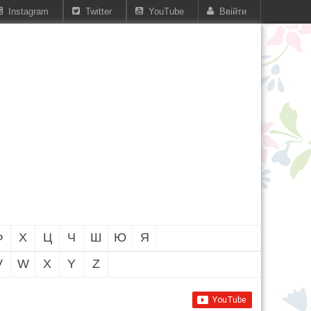
Instagram
Twitter
YouTube
Ввійти
Ф
Х
Ц
Ч
Ш
Ю
Я
V
W
X
Y
Z