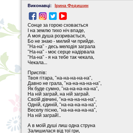
Виконавці:
Ірина Федишин
Сонце за горою сховається
І на землю тихо ніч впаде,
А моя душа розривається,
Бо не знаю - милий чи прийде.
"На-на" - десь мелодія заграла
"На-на" - моє серце надірвала
"На-на" - я на тебе так чекала,
Чекала...
Приспів:
Твоя гітара, "на-на-на-на-на",
Давно не грала, "на-на-на-на-на",
Як буде сумно, "на-на-на-на-на",
На ній заграй, на ній заграй.
Своїй дівчині, "на-на-на-на-на",
Одній, єдиній, "на-на-на-на-на",
Веселу пісню, "на-на-на-на-на",
На ній заграй!..
А в моїй душі лиш одна струна
Залишилася від тої гри,