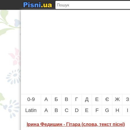
0-9
А
Б
В
Г
Д
Е
Є
Ж
З
Latin
A
B
C
D
E
F
G
H
I
Ірина Федишин - Гітара (слова, текст пісні)