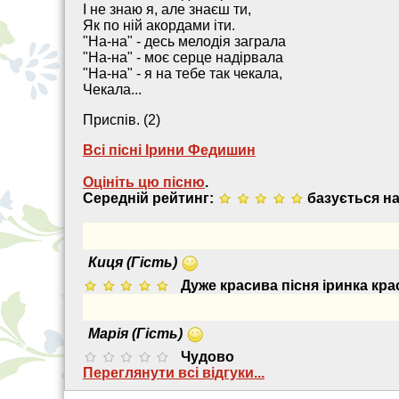
І не знаю я, але знаєш ти,
Як по ній акордами іти.
"На-на" - десь мелодія заграла
"На-на" - моє серце надірвала
"На-на" - я на тебе так чекала,
Чекала...
Приспів. (2)
Всі пісні Ірини Федишин
Оцініть цю пісню
.
Середній рейтинг:
базується на
Киця (Гість)
Дуже красива пісня іринка кра
Марія (Гість)
Чудово
Переглянути всi вiдгуки...