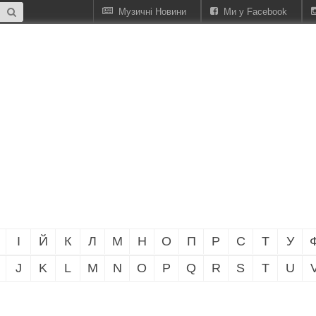
Музичні Новини
Ми у Facebook
І
Й
К
Л
М
Н
О
П
Р
С
Т
У
J
K
L
M
N
O
P
Q
R
S
T
U