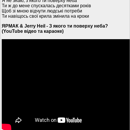
Я не знаю, з якого ти поверху неба
Ти ж до мене спускалась десятками років
Щоб зі мною відчути людські потреби
Ти навіщось свої крила змінила на кроки
ЯРМАК & Jerry Heil - З якого ти поверху неба?
(YouTube відео та караоке)