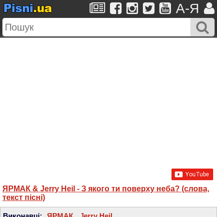
A-Я
ЯРМАК & Jerry Heil - З якого ти поверху неба? (слова,
текст пісні)
Виконавці:
ЯРМАК
,
Jerry Heil