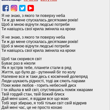
Я не знаю, з якого ти поверху неба
Ти ж до мене спускалась десятками років!
Щоб зі мною відчути людські потреби
Ти навіщось свої крила змінила на кроки
Я не знаю, з якого ти поверху неба
Ти ж до мене спускалась десятками років!
Щоб зі мною відчути людські потреби
Ти навіщось свої крила змінила на кроки
Щоб так скорився світ
Буває раз в ніколи
Як я зустрів тебе, планети стали в ряд
Життя, що було до - рутинний біг по колу
Напевне все ж таки десь є космічний долепряд
Люди шукають рідності, тоді аж сяють парами
Поки живе любов - горить небесний диск
І ти зійшла в мій світ, спустившись поміж хмарами
Твій гордий стан, твій божий блиск
Дай мені шанс, я віддам все що маю
Тобі зорі збираю, я тобі тільки світ свій відкрив
Дай мені час, це не просто кохаю