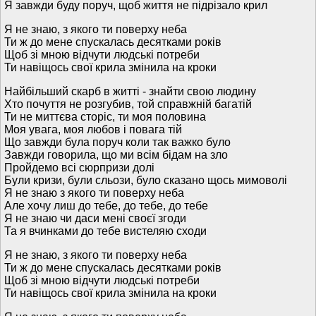
Я завжди буду поруч, щоб життя не підрізало крил
Я не знаю, з якого ти поверху неба
Ти ж до мене спускалась десятками років
Щоб зі мною відчути людські потреби
Ти навіщось свої крила змінила на кроки
Найбільший скарб в житті - знайти свою людину
Хто почуття не розгубив, той справжній багатій
Ти не миттєва сторіс, ти моя половина
Моя увага, моя любов і повага тій
Що завжди була поруч коли так важко було
Завжди говорила, що ми всім бідам на зло
Пройдемо всі сюрпризи долі
Були кризи, були сльози, було сказано щось мимоволі
Я не знаю з якого ти поверху неба
Але хочу лиш до тебе, до тебе, до тебе
Я не знаю чи даси мені своєї згоди
Та я вчинками до тебе вистеляю сходи
Я не знаю, з якого ти поверху неба
Ти ж до мене спускалась десятками років
Щоб зі мною відчути людські потреби
Ти навіщось свої крила змінила на кроки