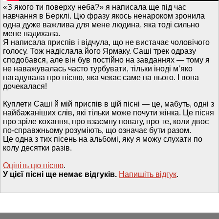
«З якого ти поверху неба?» я написала ще під час
навчання в Берклі. Цю фразу якось ненароком зронила
одна дуже важлива для мене людина, яка тоді сильно
мене надихала.
Я написала приспів і відчула, що не вистачає чоловічого
голосу. Тож надіслала його Ярмаку. Саші трек одразу
сподобався, але він був постійно на завданнях — тому я
не наважувалась часто турбувати, тільки іноді мʼяко
нагадувала про пісню, яка чекає саме на нього. І вона
дочекалася!
Куплети Саші й мій приспів в цій пісні — це, мабуть, одні з
найбажаніших слів, які тільки може почути жінка. Це пісня
про зріле кохання, про взаємну повагу, про те, коли двоє
по-справжньому розуміють, що означає бути разом.
Це одна з тих пісень на альбомі, яку я можу слухати по
колу десятки разів.
Оцініть цю пісню
.
У цієї пісні ще немає відгуків.
Напишiть вiдгук
.