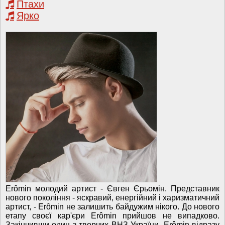
Птахи
Ярко
Erômin молодий артист - Євген Єрьомін. Представник
нового покоління - яскравий, енергійний і харизматичний
артист, - Erômin не залишить байдужим нікого. До нового
етапу своєї кар'єри Erômin прийшов не випадково.
Закінчивши один з творчих ВНЗ України, Erômin відразу