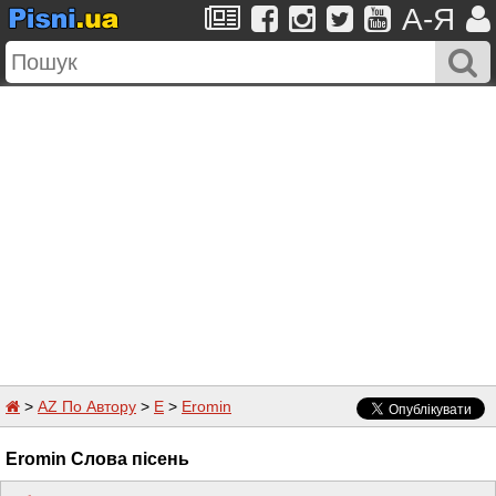
A-Я
>
AZ По Автору
>
E
>
Eromin
Eromin Слова пісень