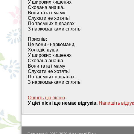
У широких кишенях
Схована анаша.
Вони тата і маму
Слухати не хотять!
По таємних підвалах
З наркоманками сплять!
Приспів:
Це вони - наркомани,
Холодіє душа.
У широких кишенях
Схована анаша.
Вони тата і маму
Слухати не хотять!
По таємних підвалах
З наркоманками сплять!
Оцініть цю пісню
.
У цієї пісні ще немає відгуків.
Напишiть вiдгук