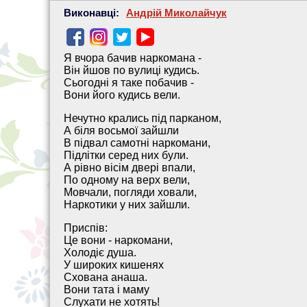
Виконавці:
Андрій Миколайчук
Я вчора бачив наркомана -
Він йшов по вулиці кудись.
Сьогодні я таке побачив -
Вони його кудись вели.
Нечутно крались під парканом,
А біля восьмої зайшли
В підвал самотні наркомани,
Підлітки серед них були.
А рівно вісім двері впали,
По одному на верх вели,
Мовчали, погляди ховали,
Наркотики у них зайшли.
Приспів:
Це вони - наркомани,
Холодіє душа.
У широких кишенях
Схована анаша.
Вони тата і маму
Слухати не хотять!