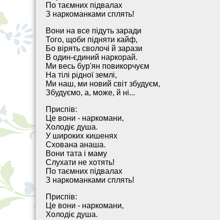
По таємних підвалах
З наркоманками сплять!
Вони на все підуть заради
Того, щоби підняти кайф,
Бо вірять сволочі й зарази
В один-єдиний наркорай.
Ми весь бур'ян повикорчуєм
На тілі рідної землі,
Ми наш, ми новий світ збудуєм,
Збудуємо, а, може, й ні...
Приспів:
Це вони - наркомани,
Холодіє душа.
У широких кишенях
Схована анаша.
Вони тата і маму
Слухати не хотять!
По таємних підвалах
З наркоманками сплять!
Приспів:
Це вони - наркомани,
Холодіє душа.