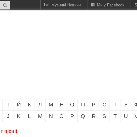
Музичні Новини
Ми у Facebook
І
Й
К
Л
М
Н
О
П
Р
С
Т
У
J
K
L
M
N
O
P
Q
R
S
T
U
 пісні)