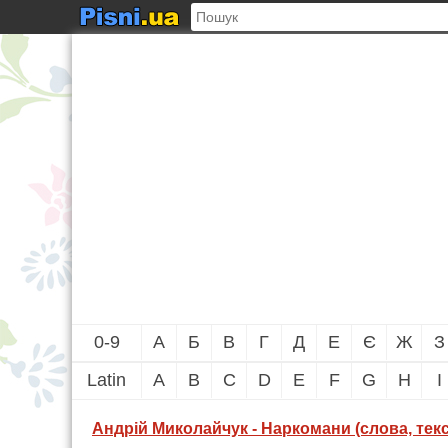
0-9
А
Б
В
Г
Д
Е
Є
Ж
З
Latin
A
B
C
D
E
F
G
H
I
Андрій Миколайчук - Наркомани (слова, текст