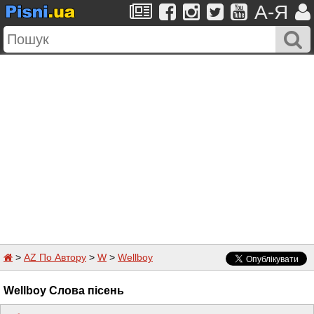
A-Я
>
AZ По Автору
>
W
>
Wellboy
Wellboy Слова пісень