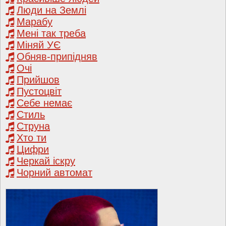
Люди на Землі
Марабу
Мені так треба
Міняй УЄ
Обняв-припідняв
Очі
Прийшов
Пустоцвіт
Себе немає
Стиль
Струна
Хто ти
Цифри
Черкай іскру
Чорний автомат