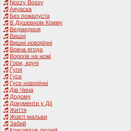
Nozzy Bossy
Аяуаска
Без пожалуста
В Душевном Криму
Ведмедиця
Вишні
Вишні новорічні
Вовча ягода
Ворогів на ножі
Гори, кручі
Ґуля
Гуси
Гуси новорічні
Дів Чина
Додому
Документи у Дії
Життя
Жовті мальви
Забий
Красивіше людей