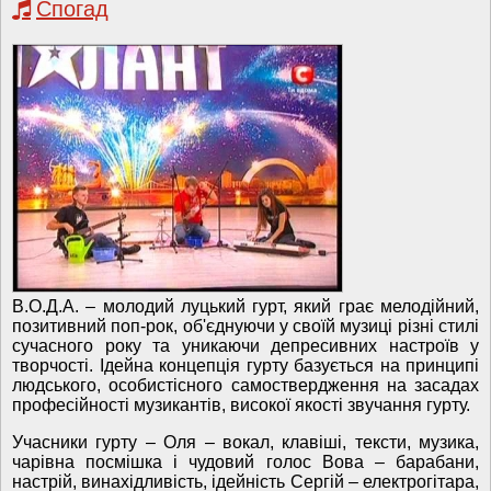
Спогад
В.О.Д.А. – молодий луцький гурт, який грає мелодійний,
позитивний поп-рок, об'єднуючи у своїй музиці різні стилі
сучасного року та уникаючи депресивних настроїв у
творчості. Ідейна концепція гурту базується на принципі
людського, особистісного самоствердження на засадах
професійності музикантів, високої якості звучання гурту.
Учасники гурту – Оля – вокал, клавіші, тексти, музика,
чарівна посмішка і чудовий голос Вова – барабани,
настрій, винахідливість, ідейність Сергій – електрогітара,