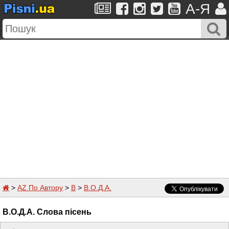
A-Я
>
AZ По Автору
>
В
>
В.О.Д.А.
В.О.Д.А. Слова пісень