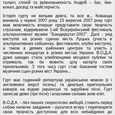
талант, спокій та врівноваженість Андрій – бас, бек-
вокал, досвід та майстерність
Історія гурту не вельми довга, та все ж... Команда
виникла у червні 2007 року. 15 вересня 2007 року гурт
мав можливість вперше представити свою творчість
слухачам, відкриваючи 1-ий Всеукраїнський фестиваль
альтернативної музики "Бандерштат-2007". Далі - ряд
виступів на різних сценах міста Луцька (участь в
альтернативних сейшенах, фестивалях, клубні виступи),
а також в деяких районних центрах та участь у
численних концертах в різних містах України. В.О.Д.А.
дуже швидко стала улюбленцями місцевої публіки та
отримала, так би мовити, цілу кагорту своїх
прихильників. З того часу гурт став бажаним гостем
музичних сцен різних міст України...
Гурт має годинний репертуар українською мовою (є і
англомовні версії пісень) та декілька оригінальних
каверів на відомі українські та зарубіжні пісні. Гурт
записав демо (три пісні) і власними силами зняв кліп.
В.О.Д.А. – без лишніх скороспілих амбіцій, ставить перед
собою нелегке завдання – рухатися вгору і перетворити
свою творчість доступною для всіх небайдужих до