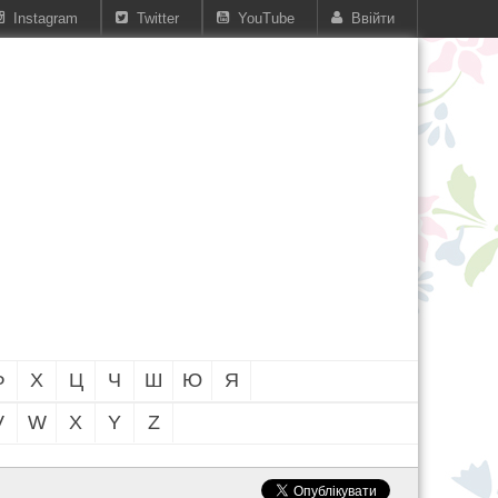
Instagram
Twitter
YouTube
Ввійти
Ф
Х
Ц
Ч
Ш
Ю
Я
V
W
X
Y
Z