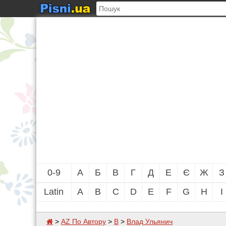
0-9
А
Б
В
Г
Д
Е
Є
Ж
З
Latin
A
B
C
D
E
F
G
H
I
>
AZ По Автору
>
В
>
Влад Ульянич