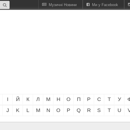
Музичні Новини
Ми у Facebook
І
Й
К
Л
М
Н
О
П
Р
С
Т
У
J
K
L
M
N
O
P
Q
R
S
T
U