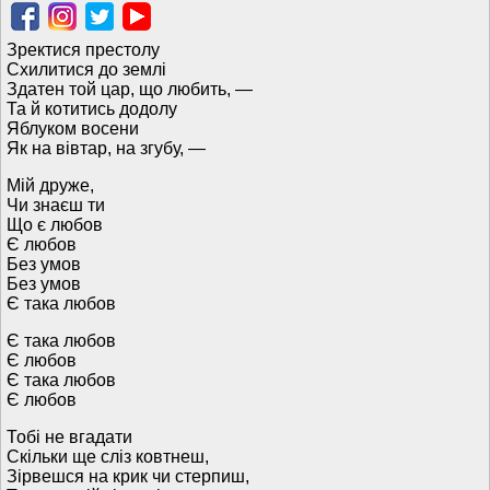
Зректися престолу
Схилитися до землі
Здатен той цар, що любить, —
Та й котитись додолу
Яблуком восени
Як на вівтар, на згубу, —
Мій друже,
Чи знаєш ти
Що є любов
Є любов
Без умов
Без умов
Є така любов
Є така любов
Є любов
Є така любов
Є любов
Тобі не вгадати
Скільки ще сліз ковтнеш,
Зірвешся на крик чи стерпиш,