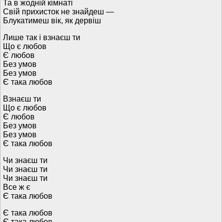
Та в жодній кімнаті
Свій прихисток не знайдеш —
Блукатимеш вік, як дервіш
Лише так і взнаєш ти
Що є любов
Є любов
Без умов
Без умов
Є така любов
Взнаєш ти
Що є любов
Є любов
Без умов
Без умов
Є така любов
Чи знаєш ти
Чи знаєш ти
Чи знаєш ти
Все ж є
Є така любов
Є така любов
Є така любов