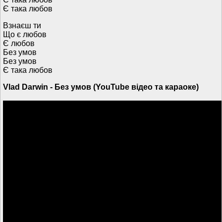
Є така любов
Взнаєш ти
Що є любов
Є любов
Без умов
Без умов
Є така любов
Vlad Darwin - Без умов (YouTube відео та караоке)