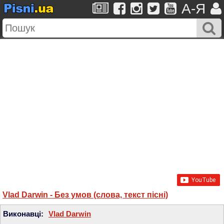
A-Я
Vlad Darwin - Без умов (слова, текст пісні)
Виконавці:
Vlad Darwin