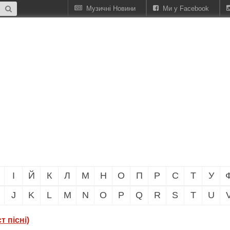
Музичні Новини
Ми у Facebook
І
Й
К
Л
М
Н
О
П
Р
С
Т
У
J
K
L
M
N
O
P
Q
R
S
T
U
т пісні)