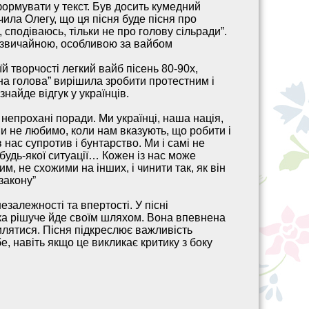
 сформувати у текст. Був досить кумедний
ила Олегу, що ця пісня буде пісня про
а, сподіваюсь, тільки не про голову сільради”.
езвичайною, особливою за вайбом
 творчості легкий вайб пісень 80-90х,
рна голова” вирішила зробити протестним і
знайде відгук у українців.
ь непрохані поради. Ми українці, наша нація,
 Ми не любимо, коли нам вказують, що робити і
 нас супротив і бунтарство. Ми і самі не
 будь-якої ситуації… Кожен із нас може
м, не схожими на інших, і чинити так, як він
 закону”
езалежності та впертості. У пісні
яка рішуче йде своїм шляхом. Вона впевнена
милятися. Пісня підкреслює важливість
бе, навіть якщо це викликає критику з боку