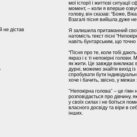
мої історії і життєві ситуації
момент, – коли я вперше озвуч
голову, він сказав: “Боже, Вік
Взагалі пісня вийшла дуже н
й не дістав
Я залишила притаманний своїй
натомість текст пісні “Непокі
навіть бунтарським, що точно 
“Пісня про те, коли тобі дают
якраз і є ті непокірні голови.
як жити. Це завжди викликає в
д
дурні, можемо знайти вихід із
спробувати бути індивідуальни
хоче і бачить, звісно, у межах
"Непокірна голова" – це гімн н
розповідається про дівчину, 
у своїх силах і не боїться по
власного досвіду та віри в се
інших.