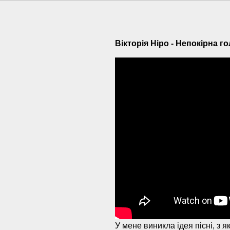
Вікторія Ніро - Непокірна г
У мене виникла ідея пісні, з 