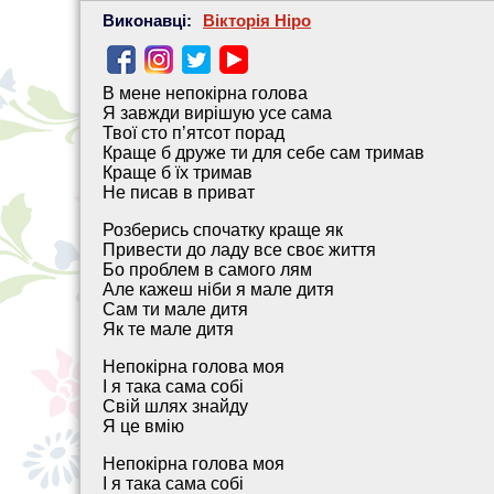
Виконавці:
Вікторія Ніро
В мене непокірна голова
Я завжди вирішую усе сама
Твої сто пʼятсот порад
Краще б друже ти для себе сам тримав
Краще б їх тримав
Не писав в приват
Розберись спочатку краще як
Привести до ладу все своє життя
Бо проблем в самого лям
Але кажеш ніби я мале дитя
Сам ти мале дитя
Як те мале дитя
Непокірна голова моя
І я така сама собі
Свій шлях знайду
Я це вмію
Непокірна голова моя
І я така сама собі