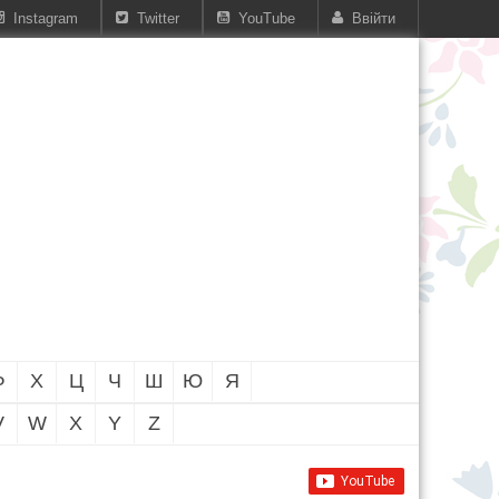
Instagram
Twitter
YouTube
Ввійти
Ф
Х
Ц
Ч
Ш
Ю
Я
V
W
X
Y
Z