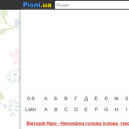
0-9
А
Б
В
Г
Д
Е
Є
Ж
З
Latin
A
B
C
D
E
F
G
H
I
Вікторія Ніро - Непокірна голова (слова, текс