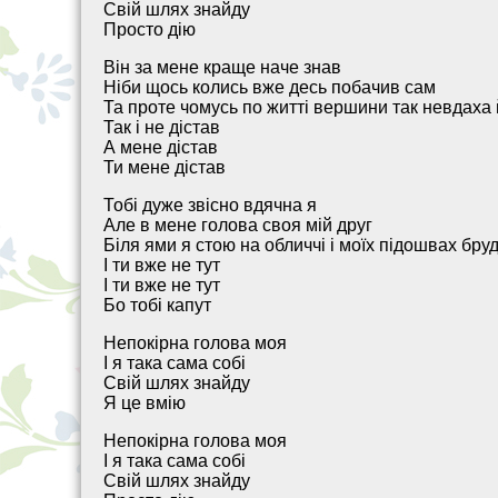
Свій шлях знайду
Просто дію
Він за мене краще наче знав
Ніби щось колись вже десь побачив сам
Та проте чомусь по житті вершини так невдаха 
Так і не дістав
А мене дістав
Ти мене дістав
Тобі дуже звісно вдячна я
Але в мене голова своя мій друг
Біля ями я стою на обличчі і моїх підошвах бру
І ти вже не тут
І ти вже не тут
Бо тобі капут
Непокірна голова моя
І я така сама собі
Свій шлях знайду
Я це вмію
Непокірна голова моя
І я така сама собі
Свій шлях знайду