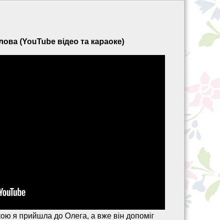
олова (YouTube відео та караоке)
якою я прийшла до Олега, а вже він допоміг