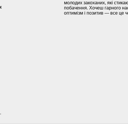
молодих закоханих, які стик
к
побачення. Хочеш гарного нас
оптимізм і позитив — все це че
.