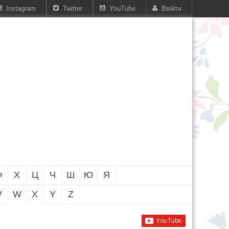
Instagram
Twitter
YouTube
Ввійти
Ф
Х
Ц
Ч
Ш
Ю
Я
V
W
X
Y
Z