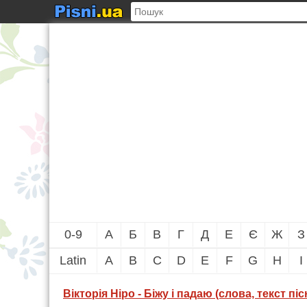
0-9
А
Б
В
Г
Д
Е
Є
Ж
З
Latin
A
B
C
D
E
F
G
H
I
Вікторія Ніро - Біжу і падаю (слова, текст пісн