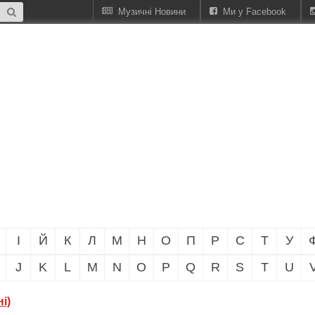
Музичні Новини
Ми у Facebook
І
Й
К
Л
М
Н
О
П
Р
С
Т
У
J
K
L
M
N
O
P
Q
R
S
T
U
і)