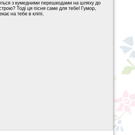
аються з кумедними перешкодами на шляху до
трою? Тоді ця пісня саме для тебе! Гумор,
кає на тебе в кліпі.