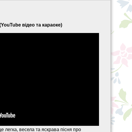
 (YouTube відео та караоке)
 це легка, весела та яскрава пісня про