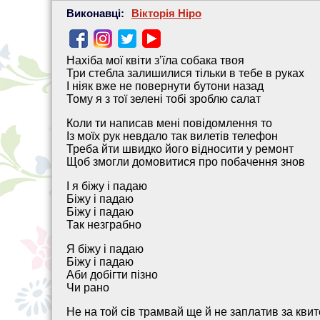
Виконавці:
Вікторія Ніро
Нахіба мої квіти зʼїла собака твоя
Три стебла залишилися тільки в тебе в руках
І ніяк вже не повернути бутони назад
Тому я з тої зелені тобі зроблю салат
Коли ти написав мені повідомлення то
Із моїх рук невдало так вилетів телефон
Треба йти швидко його відносити у ремонт
Щоб змогли домовитися про побачення знов
І я біжу і падаю
Біжу і падаю
Біжу і падаю
Так незграбно
Я біжу і падаю
Біжу і падаю
Аби добігти пізно
Чи рано
Не на той сів трамвай ще й не заплатив за квит