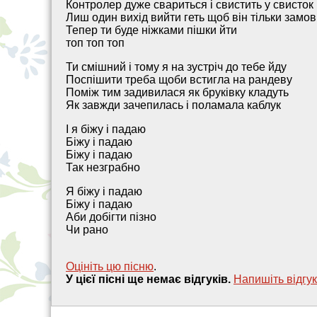
Контролер дуже свариться і свистить у свисток
Лиш один вихід вийти геть щоб він тільки замов
Тепер ти буде ніжками пішки йти
топ топ топ
Ти смішний і тому я на зустріч до тебе йду
Поспішити треба щоби встигла на рандеву
Поміж тим задивилася як бруківку кладуть
Як завжди зачепилась і поламала каблук
І я біжу і падаю
Біжу і падаю
Біжу і падаю
Так незграбно
Я біжу і падаю
Біжу і падаю
Аби добігти пізно
Чи рано
Оцініть цю пісню
.
У цієї пісні ще немає відгуків.
Напишiть вiдгук