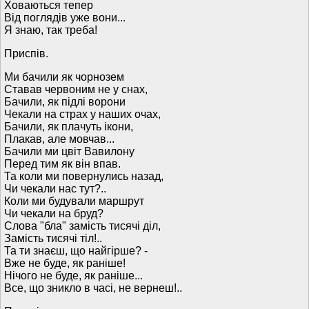
Ховаються тепер
Від поглядів уже вони...
Я знаю, так треба!
Приспів.
Ми бачили як чорнозем
Ставав червоним не у снах,
Бачили, як підлі ворони
Чекали на страх у наших очах,
Бачили, як плачуть ікони,
Плакав, але мовчав...
Бачили ми цвіт Вавилону
Перед тим як він впав.
Та коли ми повернулись назад,
Чи чекали нас тут?..
Коли ми будували маршрут
Чи чекали на бруд?
Слова "бла" замість тисячі діл,
Замість тисячі тіл!..
Та ти знаєш, що найгірше? -
Вже не буде, як раніше!
Нічого не буде, як раніше...
Все, що зникло в часі, не вернеш!..