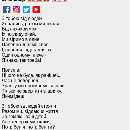
З тобою від людей
Ховались, разом ми тікали
Від лихих думок
Їх погляду очей,
Ми віримо в одне,
Напевно знаємо своє,
І, впавши, підставляєм
Один одному плече -
Я знаю, так треба!
Приспів:
Нічого не буде, як раніше!..
Час не повернеш!
Зранку ми прокинемося інші!
Тільки не звертати зі шляху,
Яким ідеш!
З тобою за людей стояли
Разом ми, віддаючи життя
За землю і за її дітей.
Але тепер кому, скажи,
Потрібен я, потрібен ти?