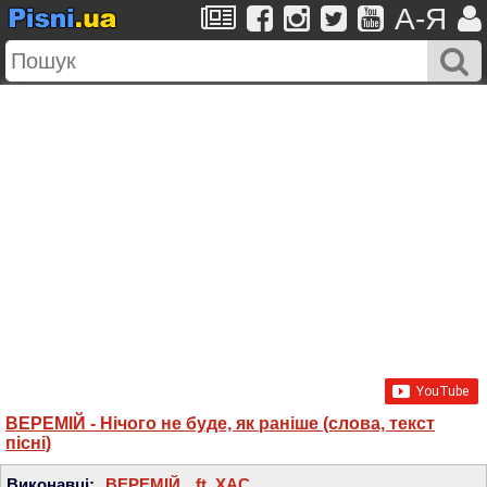
A-Я
ВЕРЕМІЙ - Нічого не буде, як раніше (слова, текст
пісні)
Виконавці:
ВЕРЕМІЙ
,
ft. ХАС