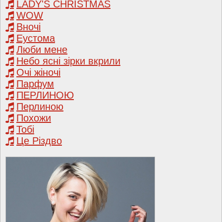
LADY'S CHRISTMAS
WOW
Вночі
Еустома
Люби мене
Небо ясні зірки вкрили
Очі жіночі
Парфум
ПЕРЛИНОЮ
Перлиною
Похожи
Тобі
Це Різдво