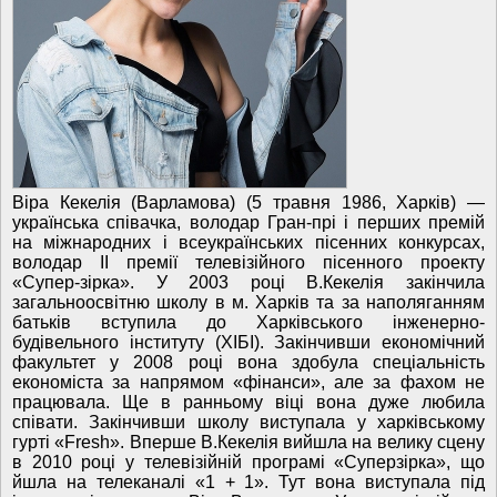
Віра Кекелія (Варламова) (5 травня 1986, Харків) —
українська співачка, володар Гран-прі і перших премій
на міжнародних і всеукраїнських пісенних конкурсах,
володар II премії телевізійного пісенного проекту
«Супер-зірка». У 2003 році В.Кекелія закінчила
загальноосвітню школу в м. Харків та за наполяганням
батьків вступила до Харківського інженерно-
будівельного інституту (ХІБІ). Закінчивши економічний
факультет у 2008 році вона здобула спеціальність
економіста за напрямом «фінанси», але за фахом не
працювала. Ще в ранньому віці вона дуже любила
співати. Закінчивши школу виступала у харківському
гурті «Fresh». Вперше В.Кекелія вийшла на велику сцену
в 2010 році у телевізійній програмі «Суперзірка», що
йшла на телеканалі «1 + 1». Тут вона виступала під