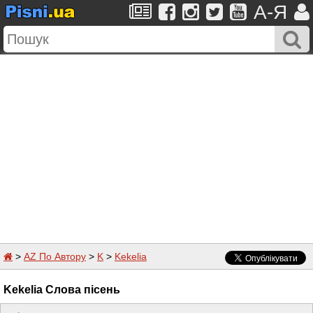
A-Я
>
AZ По Автору
>
K
>
Kekelia
Kekelia Слова пісень