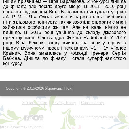
іншим прізвищем — Віра Варламова. У конкурсі дійшла
до фіналу, але посіла друге місце. В 2011—2016 році
співачка під іменем Віра Варламова виступала у групі
«А. Р. М. І. Я.». Однак через пять років вона вирішила
піти з відомого поп-гурту, так як захотіла створити сім'ю і
зайнятися особистим життям. Але на жаль, нічого не
вийшло. В 2016 році увійшла до складу джазового
оркестру імені Олександра Фокіна Radioband. У 2017
році, Віра Кекелія знову вийшла на велику сцену в
іншому музичному проекті телеканалу «1 + 1» «Голос
Країни». Вона змагалась у команді тренера Сергія
Бабкіна. Дійшла до фіналу і стала суперфіналісткою
конкурсу.
Copyright © 2016-2026
Українські Пісні
Зв'язок з нами
Privacy Policy
Cookie Policy
facebook
instagram
twitter
youtube
https://www.maxijoy.com/