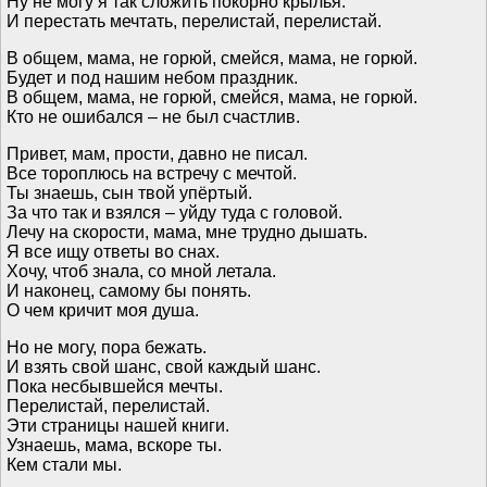
Ну не могу я так сложить покорно крылья.
И перестать мечтать, перелистай, перелистай.
В общем, мама, не горюй, смейся, мама, не горюй.
Будет и под нашим небом праздник.
В общем, мама, не горюй, смейся, мама, не горюй.
Кто не ошибался – не был счастлив.
Привет, мам, прости, давно не писал.
Все тороплюсь на встречу с мечтой.
Ты знаешь, сын твой упёртый.
За что так и взялся – уйду туда с головой.
Лечу на скорости, мама, мне трудно дышать.
Я все ищу ответы во снах.
Хочу, чтоб знала, со мной летала.
И наконец, самому бы понять.
О чем кричит моя душа.
Но не могу, пора бежать.
И взять свой шанс, свой каждый шанс.
Пока несбывшейся мечты.
Перелистай, перелистай.
Эти страницы нашей книги.
Узнаешь, мама, вскоре ты.
Кем стали мы.