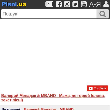
A-Я
Валерий Меладзе & MBAND - Мама, не горюй (слова,
текст пісні)
Виконавці:
Валерий Меладзе
,
MBAND