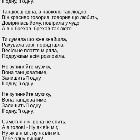
Її одну, її одну.
Танцюєш одна, а навколо так людно,
Він красиво говорив, говорив що любить,
Довірилась йому, повірила у чудо,
А він брехав, брехав так люто.
Ти думала що вже знайшла,
Рахувала зорі, поряд ішла,
Весільне плаття міряла,
Подружкам всім розповіла.
Не зупиняйте музику,
Вона танцюватиме,
Залишить її одну,
Її одну, її одну.
Не зупиняйте музику,
Вона танцюватиме,
Залишить її одну,
Її одну, її одну.
Самотня ніч, вона не спить,
А в голові - Ну як він міг,
Ну як він міг, ну як він міг,
Тебе одну лишив!