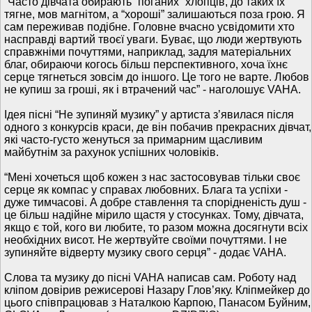
“Часто дівчата обирають “поганих” хлопців, до таких їх
тягне, мов магнітом, а “хороші” залишаються поза грою. Я
сам переживав подібне. Головне вчасно усвідомити хто
насправді вартий твоєї уваги. Буває, що люди жертвують
справжніми почуттями, наприклад, задля матеріальних
благ, обираючи когось більш перспективного, хоча їхнє
серце тягнеться зовсім до іншого. Це того не варте. Любов
не купиш за гроші, як і втрачений час” - наголошує VAHА.
Ідея пісні “Не зупиняй музику” у артиста з’явилася після
одного з конкурсів краси, де він побачив прекрасних дівчат,
які часто-густо женуться за примарним щасливим
майбутнім за рахунок успішних чоловіків.
“Мені хочеться щоб кожен з нас застосовував тільки своє
серце як компас у справах любовних. Блага та успіхи -
дуже тимчасові. А добре ставлення та спорідненість душ -
це більш надійне мірило щастя у стосунках. Тому, дівчата,
якщо є той, кого ви любите, то разом можна досягнути всіх
необхідних висот. Не жертвуйте своїми почуттями. І не
зупиняйте відверту музику свого серця” - додає VAHА.
Слова та музику до пісні VAHА написав сам. Роботу над
кліпом довірив режисерові Назару Глов’яку. Кліпмейкер до
цього співпрацював з Наталкою Карпою, Панасом Буйним,