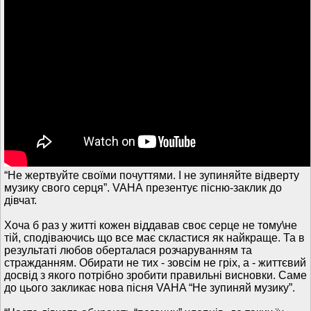
“Не жертвуйте своїми почуттями. І не зупиняйте відверту
музику свого серця”. VAHА презентує пісню-заклик до
дівчат.
Хоча б раз у житті кожен віддавав своє серце не тому\не
тій, сподіваючись що все має скластися як найкраще. Та в
результаті любов оберталася розчаруванням та
стражданням. Обирати не тих - зовсім не гріх, а - життєвий
досвід з якого потрібно зробити правильні висновки. Саме
до цього закликає нова пісня VAHA “Не зупиняй музику”.