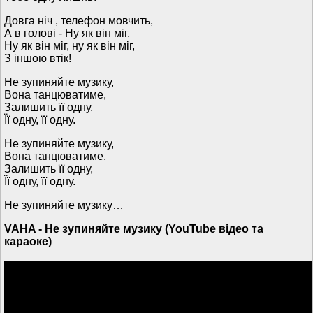
Довга ніч , телефон мовчить,
А в голові - Ну як він міг,
Ну як він міг, ну як він міг,
З іншою втік!
Не зупиняйте музику,
Вона танцюватиме,
Залишить її одну,
Її одну, її одну.
Не зупиняйте музику,
Вона танцюватиме,
Залишить її одну,
Її одну, її одну.
Не зупиняйте музику…
VAHA - Не зупиняйте музику (YouTube відео та
караоке)