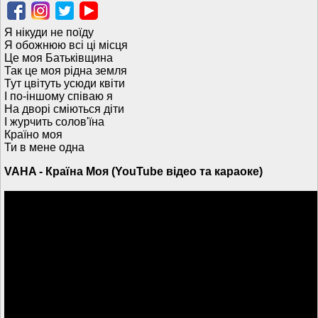
Я нікуди не поїду
Я обожнюю всі ці місця
Це моя Батьківщина
Так це моя рідна земля
Тут цвітуть усюди квіти
І по-іншому співаю я
На дворі сміються діти
І журчить солов'їна
Країно моя
Ти в мене одна
VAHA - Країна Моя (YouTube відео та караоке)