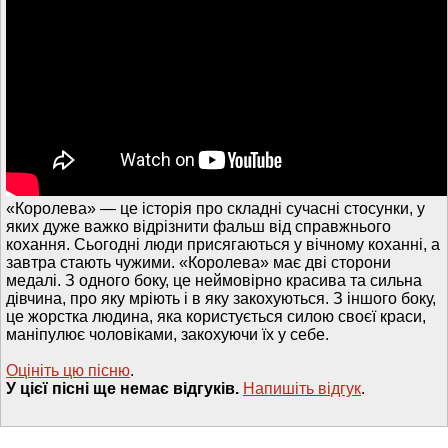
«Королева» — це історія про складні сучасні стосунки, у
яких дуже важко відрізнити фальш від справжнього
кохання. Сьогодні люди присягаються у вічному коханні, а
завтра стають чужими. «Королева» має дві сторони
медалі. З одного боку, це неймовірно красива та сильна
дівчина, про яку мріють і в яку закохуються. З іншого боку,
це жорстка людина, яка користується силою своєї краси,
маніпулює чоловіками, закохуючи їх у себе.
Оцініть цю пісню
.
У цієї пісні ще немає відгуків.
Напишiть вiдгук
.