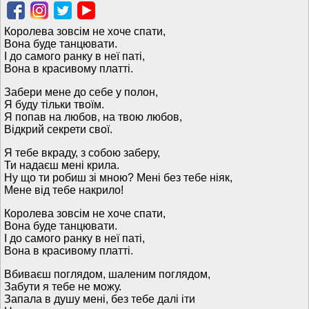
Королева зовсім не хоче спати,
Вона буде танцювати.
І до самого ранку в неї паті,
Вона в красивому платті.
Забери мене до себе у полон,
Я буду тільки твоїм.
Я попав на любов, на твою любов,
Відкрий секрети свої.
Я тебе вкраду, з собою заберу,
Ти надаєш мені крила.
Ну що ти робиш зі мною? Мені без тебе ніяк,
Мене від тебе накрило!
Королева зовсім не хоче спати,
Вона буде танцювати.
І до самого ранку в неї паті,
Вона в красивому платті.
Вбиваєш поглядом, шаленим поглядом,
Забути я тебе не можу.
Запала в душу мені, без тебе далі іти