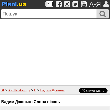
A-Я
>
AZ По Автору
>
В
>
Вадим Дзюнько
Вадим Дзюнько Слова пісень