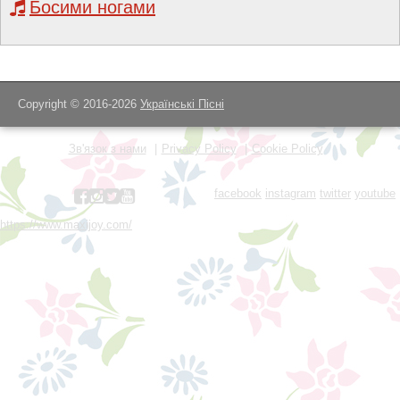
Босими ногами
Copyright © 2016-2026
Українські Пісні
Зв'язок з нами
Privacy Policy
Cookie Policy
facebook
instagram
twitter
youtube
https://www.maxijoy.com/