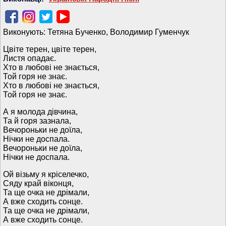
Виконують: Тетяна Бученко, Володимир Гуменчук
Цвіте терен, цвіте терен,
Листя опадає.
Хто в любові не знається,
Той горя не знає.
Хто в любові не знається,
Той горя не знає.
А я молода дівчина,
Та й горя зазнала,
Вечороньки не доїла,
Нічки не доспала.
Вечороньки не доїла,
Нічки не доспала.
Ой візьму я кріселечко,
Сяду край віконця,
Та ще очка не дрімали,
А вже сходить сонце.
Та ще очка не дрімали,
А вже сходить сонце.