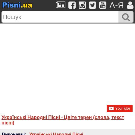
A-Я
Українські Народні Пісні - Цвіте терен (слова, текст
пісні)
Виконавці:
Українські Народні Пісні