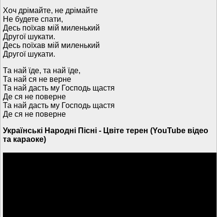
Хоч дрімайте, не дрімайте
Не будете спати,
Десь поїхав мій миленький
Другої шукати.
Десь поїхав мій миленький
Другої шукати.
Та най їде, та най їде,
Та най ся не верне
Та най дасть му Господь щастя
Де ся не поверне
Та най дасть му Господь щастя
Де ся не поверне
Українські Народні Пісні - Цвіте терен (YouTube відео
та караоке)