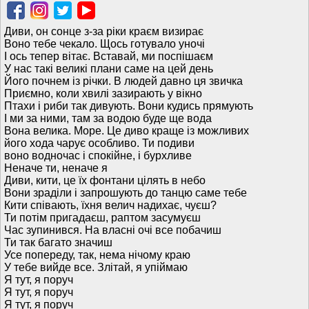
Диви, он сонце з-за ріки краєм визирає
Воно тебе чекало. Щось готувало уночі
І ось тепер вітає. Вставай, ми поспішаєм
У нас такі великі плани саме на цей день
Його почнем із річки. В людей давно ця звичка
Приємно, коли хвилі зазирають у вікно
Птахи і риби так дивують. Вони кудись прямують
І ми за ними, там за водою буде ще вода
Вона велика. Море. Це диво краще із можливих
його хода чарує особливо. Ти подиви
воно водночас і спокійне, і бурхливе
Неначе ти, неначе я
Диви, кити, це їх фонтани цілять в небо
Вони зраділи і запрошують до танцю саме тебе
Кити співають, їхня велич надихає, чуєш?
Ти потім пригадаєш, раптом засумуєш
Час зупинився. На власні очі все побачиш
Ти так багато значиш
Усе попереду, так, нема нічому краю
У тебе вийде все. Злітай, я упіймаю
Я тут, я поруч
Я тут, я поруч
Я тут, я поруч