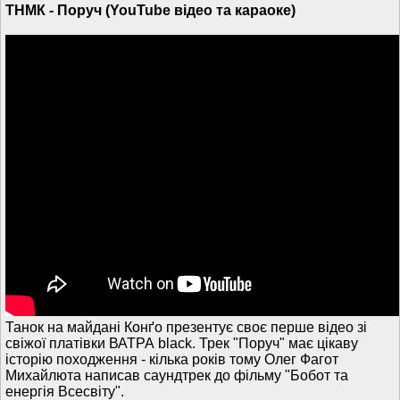
ТНМК - Поруч (YouTube відео та караоке)
Танок на майдані Конґо презентує своє перше відео зі
свіжої платівки ВАТРА black. Трек "Поруч" має цікаву
історію походження - кілька років тому Олег Фагот
Михайлюта написав саундтрек до фільму "Бобот та
енергія Всесвіту".