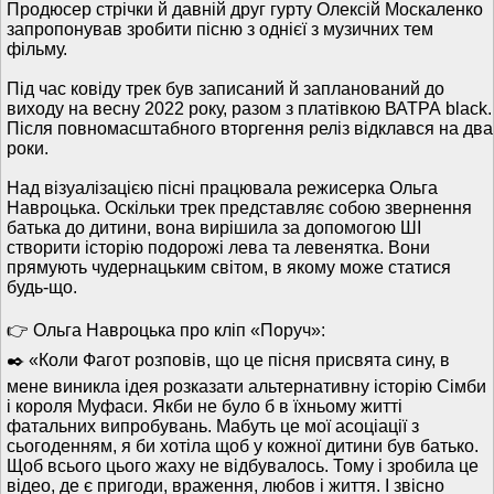
Продюсер стрічки й давній друг гурту Олексій Москаленко
запропонував зробити пісню з однієї з музичних тем
фільму.
Під час ковіду трек був записаний й запланований до
виходу на весну 2022 року, разом з платівкою ВАТРА black.
Після повномасштабного вторгення реліз відклався на два
роки.
Над візуалізацією пісні працювала режисерка Ольга
Навроцька. Оскільки трек представляє собою звернення
батька до дитини, вона вирішила за допомогою ШІ
створити історію подорожі лева та левенятка. Вони
прямують чудернацьким світом, в якому може статися
будь-що.
👉 Ольга Навроцька про кліп «Поруч»:
✒️ «Коли Фагот розповів, що це пісня присвята сину, в
мене виникла ідея розказати альтернативну історію Сімби
і короля Муфаси. Якби не було б в їхньому житті
фатальних випробувань. Мабуть це мої асоціації з
сьогоденням, я би хотіла щоб у кожної дитини був батько.
Щоб всього цього жаху не відбувалось. Тому і зробила це
відео, де є пригоди, враження, любов і життя. І звісно