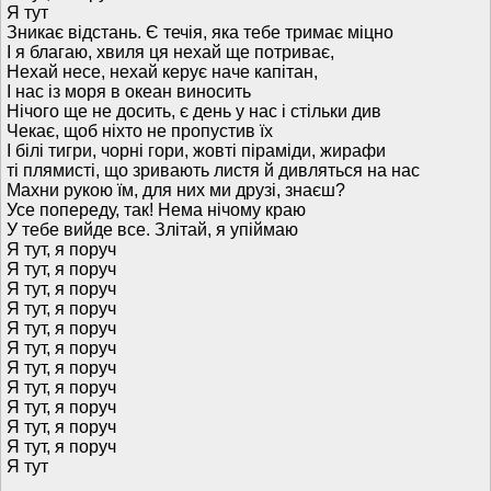
Я тут
Зникає відстань. Є течія, яка тебе тримає міцно
І я благаю, хвиля ця нехай ще потриває,
Нехай несе, нехай керує наче капітан,
І нас із моря в океан виносить
Нічого ще не досить, є день у нас і стільки див
Чекає, щоб ніхто не пропустив їх
І білі тигри, чорні гори, жовті піраміди, жирафи
ті плямисті, що зривають листя й дивляться на нас
Махни рукою їм, для них ми друзі, знаєш?
Усе попереду, так! Нема нічому краю
У тебе вийде все. Злітай, я упіймаю
Я тут, я поруч
Я тут, я поруч
Я тут, я поруч
Я тут, я поруч
Я тут, я поруч
Я тут, я поруч
Я тут, я поруч
Я тут, я поруч
Я тут, я поруч
Я тут, я поруч
Я тут, я поруч
Я тут