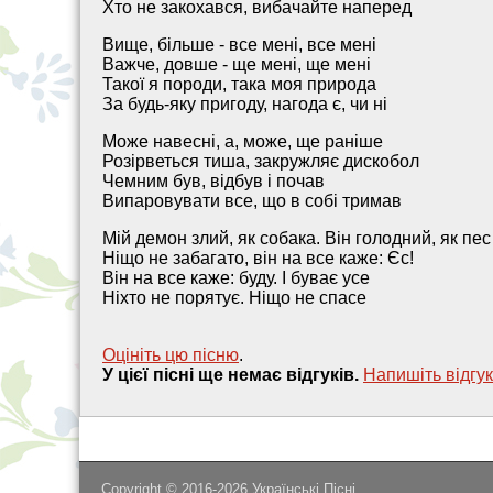
Хто не закохався, вибачайте наперед
Вище, більше - все мені, все мені
Важче, довше - ще мені, ще мені
Такої я породи, така моя природа
За будь-яку пригоду, нагода є, чи ні
Може навесні, а, може, ще раніше
Розірветься тиша, закружляє дискобол
Чемним був, відбув і почав
Випаровувати все, що в собі тримав
Мій демон злий, як собака. Він голодний, як пес
Ніщо не забагато, він на все каже: Єс!
Він на все каже: буду. І буває усе
Ніхто не порятує. Ніщо не спасе
Оцініть цю пісню
.
У цієї пісні ще немає відгуків.
Напишiть вiдгук
Copyright © 2016-2026
Українські Пісні