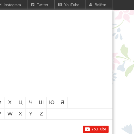
Instagram
Twitter
YouTube
Ввійти
Ф
Х
Ц
Ч
Ш
Ю
Я
V
W
X
Y
Z