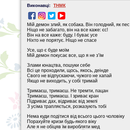
Виконавці:
ТНМК
Мій демон злий, як собака. Він голодний, як пес
Ніщо не забагато, він на все каже: єс!
Він на все каже: буду. І буває усе
Ніхто не порятує. Ніщо не спасе
Усе, що є буде моїм
Мій демон покусає все, що я не з’їм
Злами юнацтва, пошуки себе
Всі це проходили, щось, якось, деінде
Свого не відпускаючи, чужого не хапай
Якщо не виходить, у собі тримай
Тримаєш, тримаєш. Не тремти, пацан
Тримаєш, тримаєш. І зриває кран
Підриває дах, відриває від землі
З усіма трапляється, розказують тобі
Нема куди подітися від всього цього чоловіку
Порахуйте кризи будь-якого віку
Але я не обіцяв їм виробляти мед