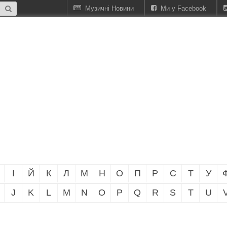
Музичні Новини
Ми у Facebook
І
Й
К
Л
М
Н
О
П
Р
С
Т
У
J
K
L
M
N
O
P
Q
R
S
T
U