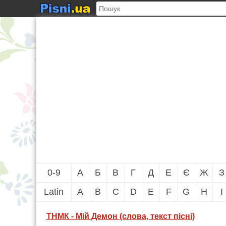
0-9
А
Б
В
Г
Д
Е
Є
Ж
З
Latin
A
B
C
D
E
F
G
H
I
ТНМК - Мій Демон (слова, текст пісні)