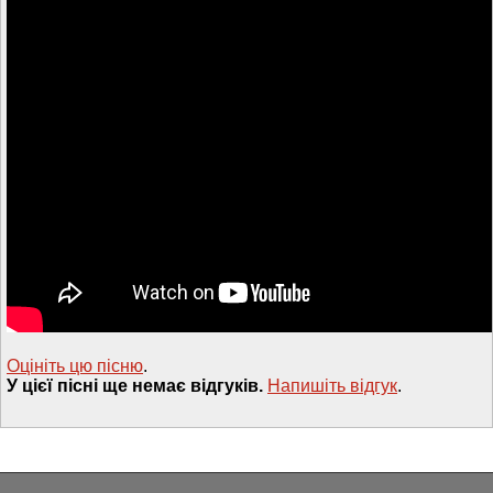
Оцініть цю пісню
.
У цієї пісні ще немає відгуків.
Напишiть вiдгук
.