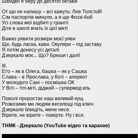
Швидко я беру до десятої октави
От що не напишу – всі кажуть: Лев Толстой!
Сім паспортів минуло, а я ще Фоззі-бой
Усі слова мої відбиті у граніті
Діти в школі вчать їх цієї миті
Важко уявити розміри моєї уяви
Ще, будь ласка, кави. Окуляри – під заставу
Я потім донесу усі деталі
Дзеркало моє... Що? Бреши і далі!
ІІІ.
Еґо – як в Олега, башка – як у Сашка
Слава – в Ярослава, у Коті – аперкот
У молодого Сані – посмішка ОК
У Віті – тіті-міті, діджей – супермод ель
Поволі проростає наш великий кущ
Розвозимо ми людям веселощі під ключ
Дзеркало блищіть, мене несе.
Вірите, не вірите – повірте. Ну і все.
ТНМК - Дзеркало (YouTube відео та караоке)