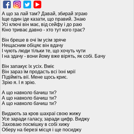
А що за лай там? Давай, збирай зграю
Іще один іде казати, що правий. Знаю
Усі ключі він має, від сейфу і до раю
Кіно триває давно - хто тут кого грає?
Він бреше в очі їм усім зряче
Нещасним обіцяє він вдачу
І чують люди тільки те, що хочуть чути
І на здачу - вони йому вже вірять, як собі. Бачу
Він запакує їх усіх. Вміє
Він зараз їм продасть всі їхні мрії
Підійміть вії. Мене щось криє.
Зрію я. І я зрію.
А що навколо бачиш ти?
А що навколо бачиш ти?
А що навколо бачиш ти?
Видають за кров шахраї свою жижу
Усе заради галасу, заради цифр. Виджу
Заховаю посмішку в собі хижу
Оберу на березі місця і ще посиджу