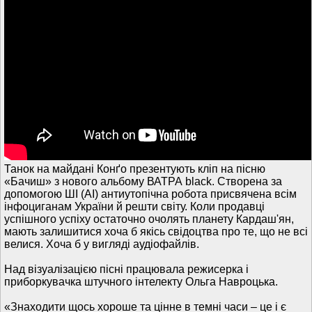
Танок на майдані Конґо презентують кліп на пісню
«Бачиш» з нового альбому ВАТРА black. Створена за
допомогою ШІ (AI) антиутопічна робота присвячена всім
інфоциганам України й решти світу. Коли продавці
успішного успіху остаточно очолять планету Кардаш'ян,
мають залишитися хоча б якісь свідоцтва про те, що не всі
велися. Хоча б у вигляді аудіофайлів.
Над візуалізацією пісні працювала режисерка і
приборкувачка штучного інтелекту Ольга Навроцька.
«Знаходити щось хороше та цінне в темні часи – це і є