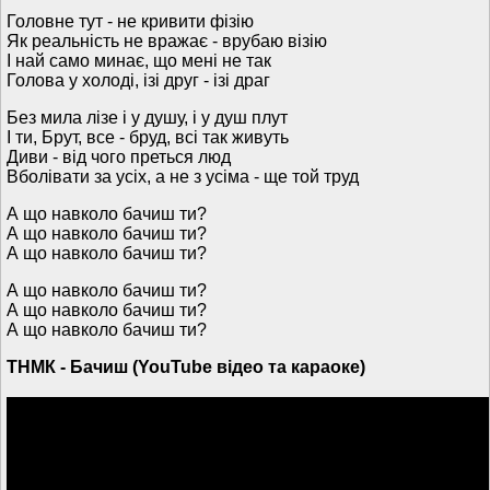
Головне тут - не кривити фізію
Як реальність не вражає - врубаю візію
І най само минає, що мені не так
Голова у холоді, ізі друг - ізі драг
Без мила лізе і у душу, і у душ плут
І ти, Брут, все - бруд, всі так живуть
Диви - від чого преться люд
Вболівати за усіх, а не з усіма - ще той труд
А що навколо бачиш ти?
А що навколо бачиш ти?
А що навколо бачиш ти?
А що навколо бачиш ти?
А що навколо бачиш ти?
А що навколо бачиш ти?
ТНМК - Бачиш (YouTube відео та караоке)