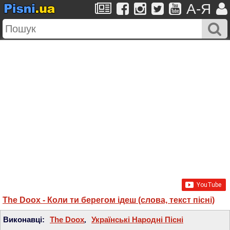
A-Я
The Doox - Коли ти берегом ідеш (слова, текст пісні)
Виконавці:
The Doox
,
Українські Народні Пісні