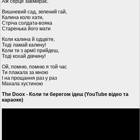
Аж серце завмирає.
Вишневий сад, зелений гай,
Калина коло хати,
Стріча солдата-вояка
Старенька його мати
Коли калина й одцвіте,
Тоді ламай калину!
Коли ти з армії прийдеш,
Тоді кохай дівчину!
Ой, помню, помню я той час
Ти плакала за мною
І на прощання раз у раз
Махала хустиною
The Doox - Коли ти берегом ідеш (YouTube відео та
караоке)