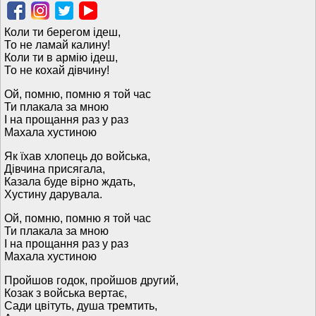
Коли ти берегом ідеш,
То не ламай калину!
Коли ти в армію ідеш,
То не кохай дівчину!
Ой, помню, помню я той час
Ти плакала за мною
І на прощання раз у раз
Махала хустиною
Як їхав хлопець до войська,
Дівчина присягала,
Казала буде вірно ждать,
Хустину дарувала.
Ой, помню, помню я той час
Ти плакала за мною
І на прощання раз у раз
Махала хустиною
Пройшов годок, пройшов другий,
Козак з войська вертає,
Сади цвітуть, душа тремтить,