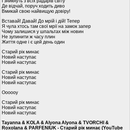
І зникнуть з всіх радарів світу
Де відчай, поруч ходить диво
Вмикай свою найвищую довіру!
Вставай! Давай! До мрій і дій! Тепер
Я чула хтось там свої мрії на замок запер
Чому залишися у шпальтах між новин
Не зупинити ж часу плин
Життя одне і є цей день один
Старий рік минає
Новий наступає
Новий наступає
Старий рік минає
Новий наступає
Новий наступає
Оооооу
Старий рік минає
Новий наступає
Новий наступає
Tayanna & KOLA & Alyona Alyona & TVORCHI &
Roxolana & PARFENIUK - Старий рік минає (YouTube