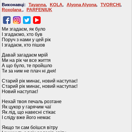
Виконавці:
Tayanna
,
KOLA
,
Alyona Alyona
,
TVORCHI
,
Roxolana
,
PARFENIUK
Ми згадаєм, як було
І згадаємо, хто був
Поруч з нами у цей рік
І згадаєм, хто пішов
Давай загадаєм мрій
Ми на рік чи все життя
А що було, те пройшло
Ти за ним не плач ні дня!
Старий рік минає, новий наступає!
Старий рік минає, новий наступає!
Новий наступає!
Нехай твоя печаль розтане
Як цукор у гарячим чаї
Як лід, що навесні стікає
І сліду вже його немає
Якщо ти сам боїшся вітру