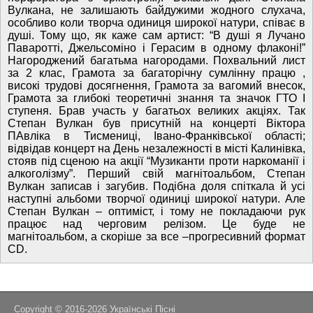
Вулкана, не залишають байдужими жодного слухача,
особливо коли творча одиниця широкої натури, співає в
душі. Тому що, як каже сам артист: “В душі я Лучано
Паваротті, Джельсоміно і Герасим в одному флаконі!”
Нагороджений багатьма нагородами. Похвальний лист
за 2 клас, Грамота за багаторічну сумлінну працю ,
високі трудові досягнення, Грамота за вагомий внесок,
Грамота за глибокі теоретичні знання та значок ГТО І
ступеня. Брав участь у багатьох великих акціях. Так
Степан Вулкан був присутній на концерті Віктора
ПАвліка в Тисмениці, Івано-Франківської області;
відвідав концерт на День незалежності в місті Калинівка,
стояв під сценою на акції “Музиканти проти наркоманії і
алкоголізму”. Перший свій магнітоальбом, Степан
Вулкан записав і загубив. Подібна доля спіткала й усі
наступні альбоми творчої одиниці широкої натури. Але
Степан Вулкан – оптиміст, і тому не покладаючи рук
працює над черговим релізом. Це буде не
магнітоальбом, а скоріше за все –прогресивний формат
CD.
Copyright © 2016-2026
Українські Пісні