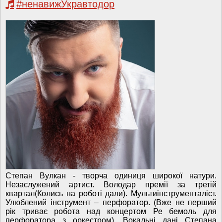
#ненавижУкравтодор
Степан Вулкан - творча одиниця широкої натури.
Незаслужений артист. Володар премії за третій
квартал(Колись на роботі дали). Мультиінструменталіст.
Улюблений інструмент – перфоратор. (Вже не перший
рік триває робота над концертом Ре бемоль для
перфоратора з оркестром). Вокальні дані Степана