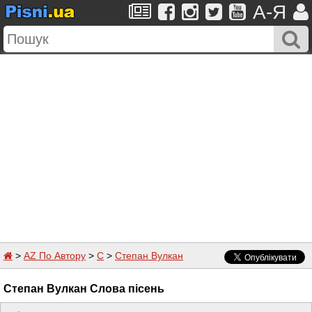
A-Я
>
AZ По Автору
>
С
>
Степан Вулкан
Степан Вулкан Слова пісень