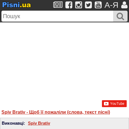
A-Я
Spiv Brativ - Щоб її пожаліли (слова, текст пісні)
Виконавці:
Spiv Brativ