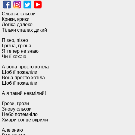
Сльози, сльози
Крики, крики
Логіка далеко
Тільки спалах дикий
Пізно, пізно
Грізна, грізна
Я тепер не знаю
Чи її кохаю
А вона просто хотіла
Щоб її пожаліли
Вона просто хотіла
Щоб її пожаліли
А я такий невмілий!
Грози, грози
Знову сльози
Небо потемніло
Хмари сонце вкрили
Але знаю