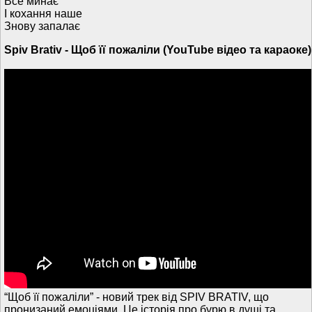
Все минає
І кохання наше
Знову запалає
Spiv Brativ - Щоб її пожаліли (YouTube відео та караоке)
“Щоб її пожаліли” - новий трек від SPIV BRATIV, що
пронизаний емоціями. Це історія про бурю в душі та