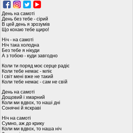
День на самоті
День без тебе - сірий
В цей день я зрозумів
Що кохаю тебе щиро!
Ніч - на самоті
Ніч така холодна
Без тебе я нікуди
А з тобою - куди завгодно
Коли ти поряд моє серце радіє
Коли тебе немає - мліє
І світ мені вже не такий
Коли тебе немає - сам не свій
День на самоті
Дощовий і хмарний
Коли ми вдвох, то наші дні
Сонячні й яскраві
Ніч на самоті
Сумно, аж до крику
Коли ми вдвох, то наша ніч