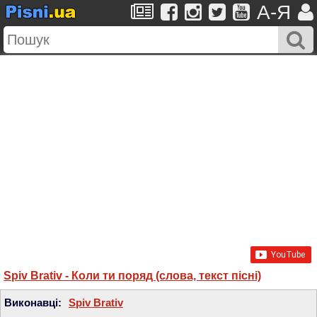
A-Я
Spiv Brativ - Коли ти поряд (слова, текст пісні)
Виконавці:
Spiv Brativ