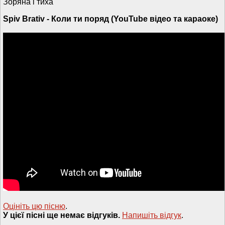
Зоряна і тиха
Spiv Brativ - Коли ти поряд (YouTube відео та караоке)
Оцініть цю пісню
.
У цієї пісні ще немає відгуків.
Напишiть вiдгук
.