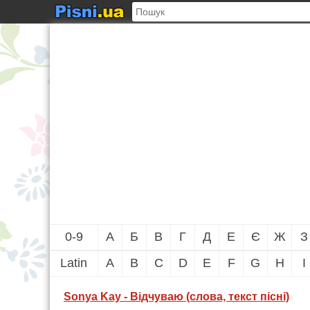
0-9
А
Б
В
Г
Д
Е
Є
Ж
З
Latin
A
B
C
D
E
F
G
H
I
Sonya Kay - Вiдчуваю (слова, текст пісні)