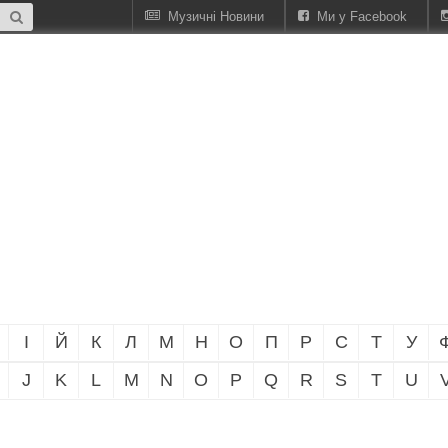
Музичні Новини
Ми у Facebook
І
Й
К
Л
М
Н
О
П
Р
С
Т
У
J
K
L
M
N
O
P
Q
R
S
T
U