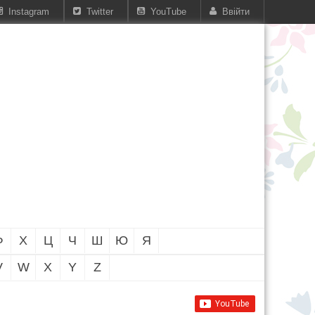
Instagram
Twitter
YouTube
Ввійти
Ф
Х
Ц
Ч
Ш
Ю
Я
V
W
X
Y
Z