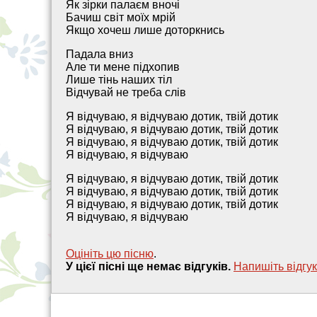
Як зірки палаєм вночі
Бачиш світ моїх мрій
Якщо хочеш лише доторкнись
Падала вниз
Але ти мене підхопив
Лише тінь наших тіл
Відчувай не треба слів
Я відчуваю, я відчуваю дотик, твій дотик
Я відчуваю, я відчуваю дотик, твій дотик
Я відчуваю, я відчуваю дотик, твій дотик
Я відчуваю, я відчуваю
Я відчуваю, я відчуваю дотик, твій дотик
Я відчуваю, я відчуваю дотик, твій дотик
Я відчуваю, я відчуваю дотик, твій дотик
Я відчуваю, я відчуваю
Оцініть цю пісню
.
У цієї пісні ще немає відгуків.
Напишiть вiдгук