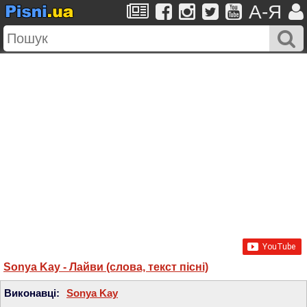
A-Я
Sonya Kay - Лайви (слова, текст пісні)
Виконавці:
Sonya Kay