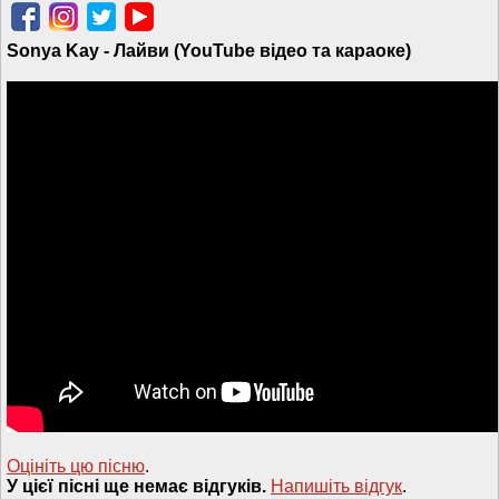
Sonya Kay - Лайви (YouTube відео та караоке)
Оцініть цю пісню
.
У цієї пісні ще немає відгуків.
Напишiть вiдгук
.