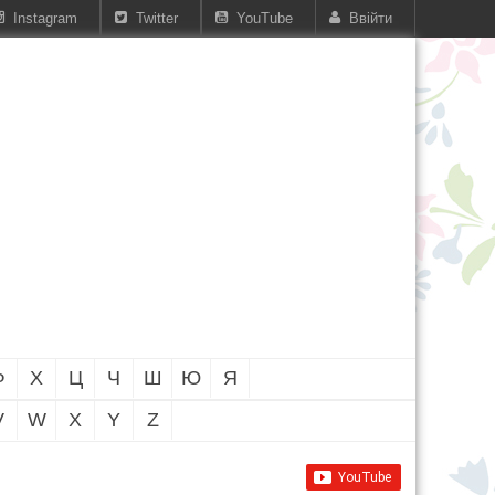
Instagram
Twitter
YouTube
Ввійти
Ф
Х
Ц
Ч
Ш
Ю
Я
V
W
X
Y
Z