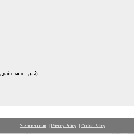
.драйв мені...дай)
.
Зв'язок з нами
Privacy Policy
Cookie Policy