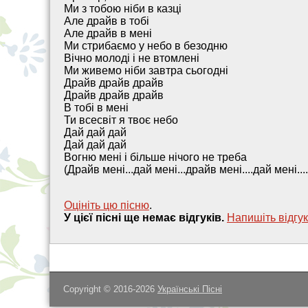
Ми з тобою ніби в казці
Але драйв в тобі
Але драйв в мені
Ми стрибаємо у небо в безодню
Вічно молоді і не втомлені
Ми живемо ніби завтра сьогодні
Драйв драйв драйв
Драйв драйв драйв
В тобі в мені
Ти всесвіт я твоє небо
Дай дай дай
Дай дай дай
Вогню мені і більше нічого не треба
(Драйв мені...дай мені...драйв мені....дай мені...
Оцініть цю пісню
.
У цієї пісні ще немає відгуків.
Напишiть вiдгук
Copyright © 2016-2026
Українські Пісні