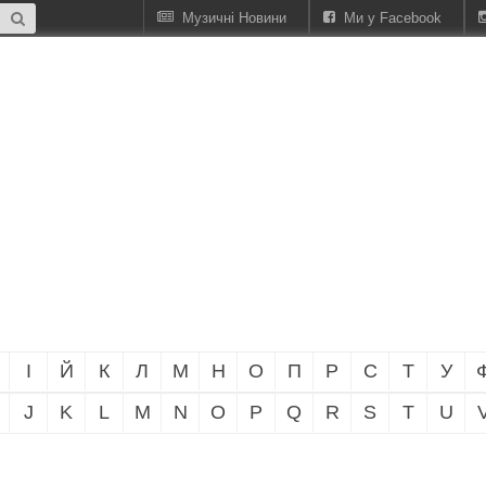
Музичні Новини
Ми у Facebook
І
Й
К
Л
М
Н
О
П
Р
С
Т
У
J
K
L
M
N
O
P
Q
R
S
T
U