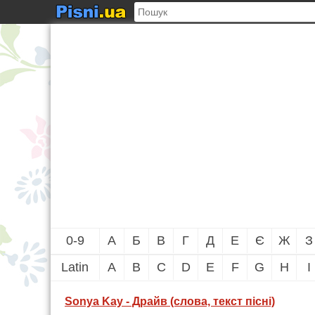
0-9
А
Б
В
Г
Д
Е
Є
Ж
З
Latin
A
B
C
D
E
F
G
H
I
Sonya Kay - Драйв (слова, текст пісні)