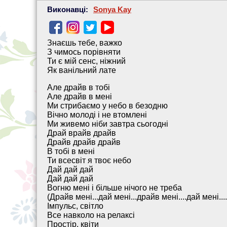
Виконавці:
Sonya Kay
Знаєшь тебе, важко
З чимось порівняти
Ти є мій сенс, ніжний
Як ванільний лате
Але драйв в тобі
Але драйв в мені
Ми стрибаємо у небо в безодню
Вічно молоді і не втомлені
Ми живемо ніби завтра сьогодні
Драй врайв драйв
Драйв драйв драйв
В тобі в мені
Ти всесвіт я твоє небо
Дай дай дай
Дай дай дай
Вогню мені і більше нічого не треба
(Драйв мені...дай мені...драйв мені....дай мені...
Імпульс, світло
Все навколо на релаксі
Простір, квіти