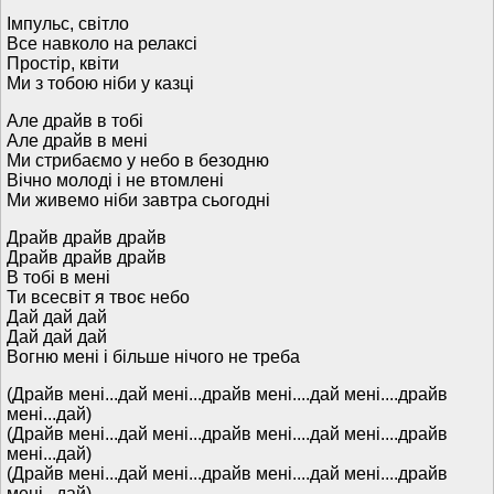
Імпульс, світло
Все навколо на релаксі
Простір, квіти
Ми з тобою ніби у казці
Але драйв в тобі
Але драйв в мені
Ми стрибаємо у небо в безодню
Вічно молоді і не втомлені
Ми живемо ніби завтра сьогодні
Драйв драйв драйв
Драйв драйв драйв
В тобі в мені
Ти всесвіт я твоє небо
Дай дай дай
Дай дай дай
Вогню мені і більше нічого не треба
(Драйв мені...дай мені...драйв мені....дай мені....драйв
мені...дай)
(Драйв мені...дай мені...драйв мені....дай мені....драйв
мені...дай)
(Драйв мені...дай мені...драйв мені....дай мені....драйв
мені...дай)