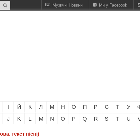
Музичні Новини
Ми у Facebook
І
Й
К
Л
М
Н
О
П
Р
С
Т
У
J
K
L
M
N
O
P
Q
R
S
T
U
ва, текст пісні)