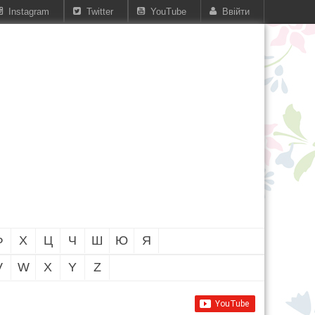
Instagram
Twitter
YouTube
Ввійти
Ф
Х
Ц
Ч
Ш
Ю
Я
V
W
X
Y
Z