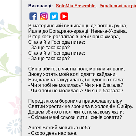
Виконавці:
SoloMia Ensemble
,
Українські патрі
В материнській вишиванці, де вогонь-руїна,
Йшла до Бога,рано-вранці, Ненька-Україна.
Вітер коси розплітає,в небі чорна хмара,
Стала й в Господа питає:
- За що така кара?
Стала й в Господа питає:
- За що така кара?
Синів вбито, в чистім полі, могили як рани,
Знову хотять моїй волі одягти кайдани.
Бач, калина зажурилась, бо вдовою стала:
- Чи я тобі не молилась? Чи я не благала?
- Чи я тобі не молилась? Чи я не благала?
Перед ляхом боронила православну віру,
Святий хрестик не зронила в холоднім Сибіру.
Дощем збито в полі жито, нема кому жати:
- Скільки мені сльози лити і синів ховати?
Ангел Божий мовить з неба:
- Скоро день настане,