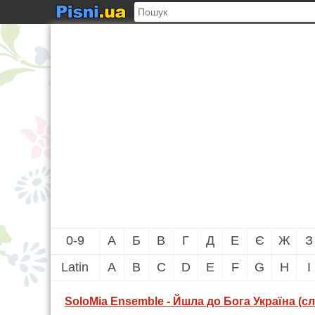
0-9
А
Б
В
Г
Д
Е
Є
Ж
З
Latin
A
B
C
D
E
F
G
H
I
SoloMia Ensemble - Йшла до Бога Україна (сло