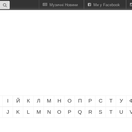
Музичні Новини
Ми у Facebook
І
Й
К
Л
М
Н
О
П
Р
С
Т
У
J
K
L
M
N
O
P
Q
R
S
T
U