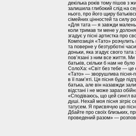
декілька років тому пішов з ж
залишила глибокий слід на се
нього, про його щиру батьківс
сімейних цінностей та силу ро
«Для тата — я завжди маленьк
коли тримав ти мене у долоня
згадує у пісні артистка про с
Композиція «Тато» розчулить 
та поверне у безтурботні часи
доньки, яка згадує свого тата 
пов’язані з ним все життя. М
батьків, скільки б нам не було 
СолоХа: «Світ без тебе — це
«Тато» — зворушлива пісня-п
в її пам’яті. Ця пісня буде пі
батька, але він назавжди зали
відстані і не може зараз обійн
«Сподіваюсь, що цей сингл ва
душі. Нехай моя пісня зігріє 
татусем. Я присвячую цю пісн
Дбайте про своїх близьких, пр
проведений разом» — розпові