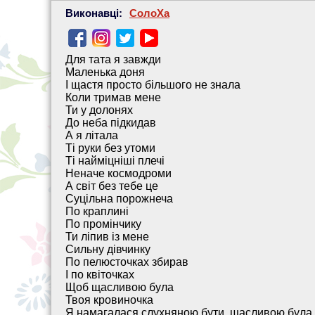
Виконавці:
СолоХа
Для тата я завжди
Маленька доня
І щастя просто більшого не знала
Коли тримав мене
Ти у долонях
До неба підкидав
А я літала
Ті руки без утоми
Ті найміцніші плечі
Неначе космодроми
А світ без тебе це
Суцільна порожнеча
По краплині
По промінчику
Ти ліпив із мене
Сильну дівчинку
По пелюсточках збирав
І по квіточках
Щоб щасливою була
Твоя кровиночка
Я намагалася слухняною бути, щасливою була