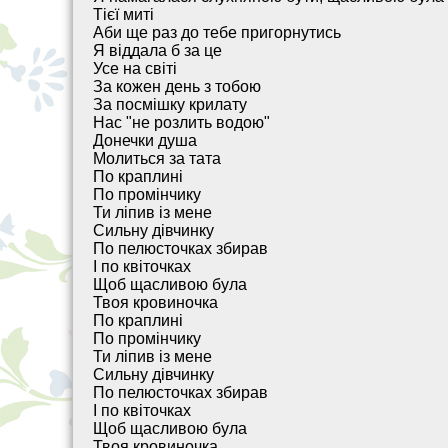
Тієї миті
Аби ще раз до тебе пригорнутись
Я віддала б за це
Усе на світі
За кожен день з тобою
За посмішку крилату
Нас "не розлить водою"
Донечки душа
Молиться за тата
По краплині
По промінчику
Ти ліпив із мене
Сильну дівчинку
По пелюсточках збирав
І по квіточках
Щоб щасливою була
Твоя кровиночка
По краплині
По промінчику
Ти ліпив із мене
Сильну дівчинку
По пелюсточках збирав
І по квіточках
Щоб щасливою була
Твоя кровиночка