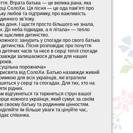
иття. Втрата батька — це велика рана, яка
рці СолоХи. Ця пісня — це ода памʼяті про
ьку любов та підтримку, про важливість
динного зв’язку.
а доня. І щастя просто більшого не знала,
х. До неба підкидав, а я літала» — тепло
воє щасливе дитинство.
кожного: занурить у спогади про свого батька
 дитинства. Пісня розповідає про почуття
з дитячих часів та несе в серці теплі спогади
и завжди залишаємося дітьми для наших
років.
 суцільна порожнеча»
рисвята від СолоХи. Батько назавжди живий
дтримкою для всіх українців, які втратили
шиться у серці та спогадах. Для тих, хто на
яти рідних.
м відгукнеться та торкнеться струн вашої
серце кожного українця, який сумує за своїм
ю своєму батьку та родинним цінностям.
иділяйте їм більше уваги та цінуйте час,
дає співачка.