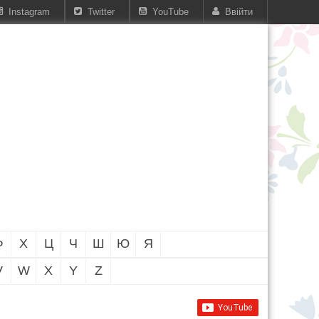
Instagram
Twitter
YouTube
Ввійти
Ф
Х
Ц
Ч
Ш
Ю
Я
V
W
X
Y
Z