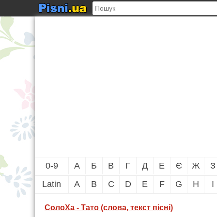
0-9
А
Б
В
Г
Д
Е
Є
Ж
З
Latin
A
B
C
D
E
F
G
H
I
СолоХа - Тато (слова, текст пісні)