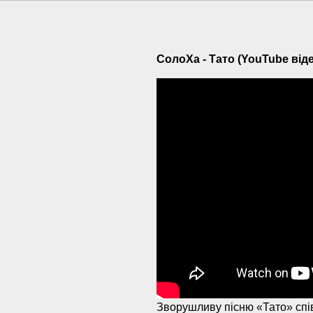
СолоХа - Тато (YouTube віде
Зворушливу пісню «Тато» спів