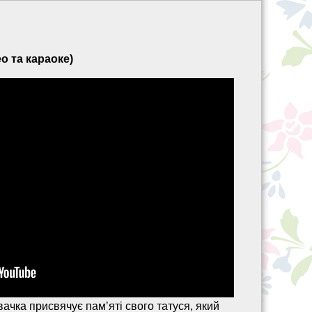
о та караоке)
ачка присвячує памʼяті свого татуся, який