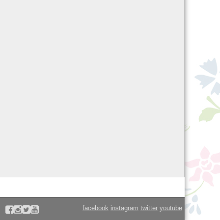
facebook
instagram
twitter
youtube