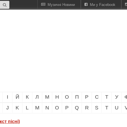
Музичні Новини
Ми у Facebook
І
Й
К
Л
М
Н
О
П
Р
С
Т
У
J
K
L
M
N
O
P
Q
R
S
T
U
ст пісні)