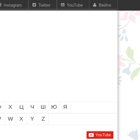
Instagram
Twitter
YouTube
Ввійти
Ф
Х
Ц
Ч
Ш
Ю
Я
V
W
X
Y
Z