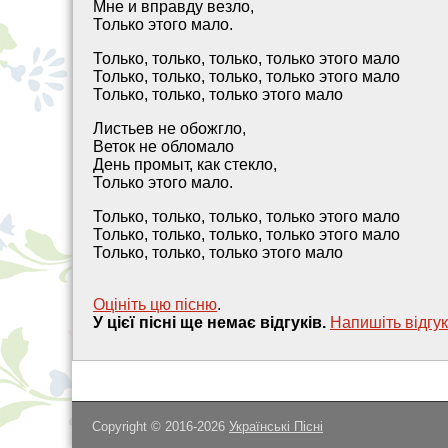
Мне и вправду везло,
Только этого мало.
Только, только, только, только этого мало
Только, только, только, только этого мало
Только, только, только этого мало
Листьев не обожгло,
Веток не обломало
День промыт, как стекло,
Только этого мало.
Только, только, только, только этого мало
Только, только, только, только этого мало
Только, только, только этого мало
Оцініть цю пісню
.
У цієї пісні ще немає відгуків.
Напишiть вiдгук
Copyright © 2016-2026
Українські Пісні