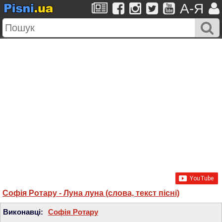
A-Я
Софія Ротару - Луна луна (слова, текст пісні)
Виконавці:
Софія Ротару