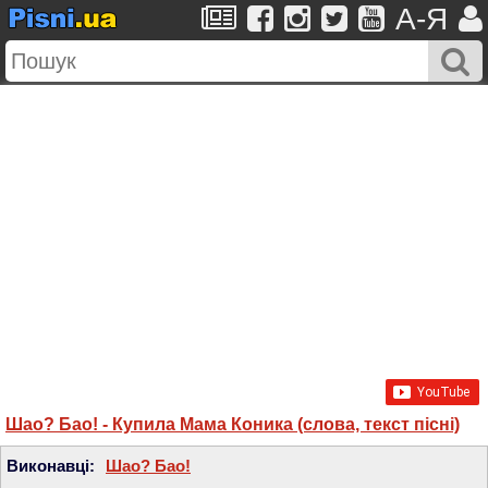
A-Я
Шао? Бао! - Купила Мама Коника (слова, текст пісні)
Виконавці:
Шао? Бао!