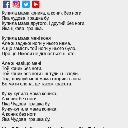
Купила мама коника, а коник без ноги.
Яка чудова іграшка бу.
Купила мама другого, і другий без ноги.
Яка цікава іграшка.
Купила мама мені коня
Але ж задньої ноги у нього нема,
А що замість той ноги у нього було.
Про це Ніколи не дізнається ні хто.
Але ж навіщо мені
Той коник без ноги.
Той коник без ноги і ні туди і ні сюди.
Тоді ж купуй мені мама скориш слона.
Бо мати слона, це також красота.
Ку-ку-купила мама коника,
А коник без ноги
Яка Чудова іграшка бу.
Ку-ку-купила мама коника,
А коник без ноги
Яка Чудова іграшка бу.