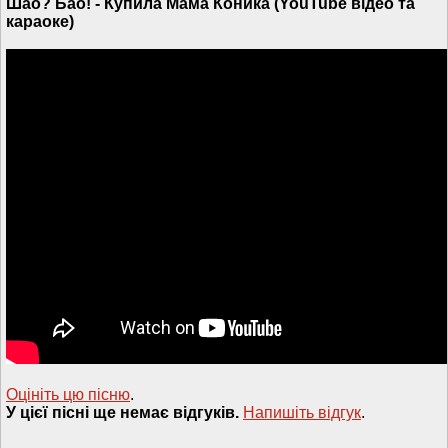
Шао? Бао! - Купила Мама Коника (YouTube відео та
караоке)
Оцініть цю пісню
.
У цієї пісні ще немає відгуків.
Напишiть вiдгук
.