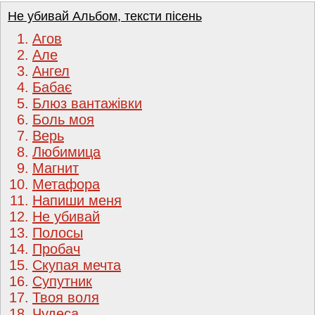
Не убивай Альбом, тексти пісень
1.
Агов
2.
Але
3.
Ангел
4.
Бабає
5.
Блюз вантажівки
6.
Боль моя
7.
Верь
8.
Любимица
9.
Магнит
10.
Метафора
11.
Напиши меня
12.
Не убивай
13.
Полосы
14.
Пробач
15.
Скупая мечта
16.
Супутник
17.
Твоя воля
18.
Чудеса