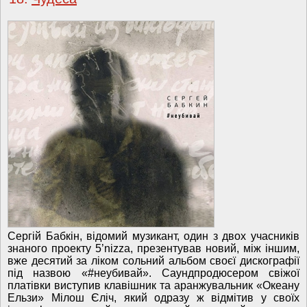
Сергій Бабкін, відомий музикант, один з двох учасників
знаного проекту 5’nizza, презентував новий, між іншим,
вже десятий за ліком сольний альбом своєї дискографії
під назвою «#неубивай». Саундпродюсером свіжої
платівки виступив клавішник та аранжувальник «Океану
Ельзи» Мілош Єліч, який одразу ж відмітив у своїх