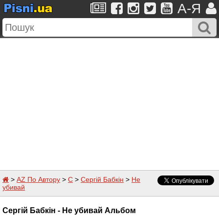
A-Я
>
AZ По Автору
>
С
>
Сергій Бабкін
>
Не
убивай
Сергій Бабкін - Не убивай Альбом