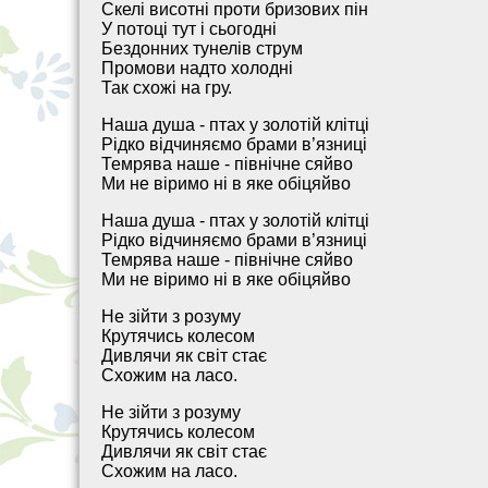
Скелі висотні проти бризових пін
У потоці тут і сьогодні
Бездонних тунелів струм
Промови надто холодні
Так схожі на гру.
Наша душа - птах у золотій клітці
Рідко відчиняємо брами в’язниці
Темрява наше - північне сяйво
Ми не віримо ні в яке обіцяйво
Наша душа - птах у золотій клітці
Рідко відчиняємо брами в’язниці
Темрява наше - північне сяйво
Ми не віримо ні в яке обіцяйво
Не зійти з розуму
Крутячись колесом
Дивлячи як світ стає
Схожим на ласо.
Не зійти з розуму
Крутячись колесом
Дивлячи як світ стає
Схожим на ласо.