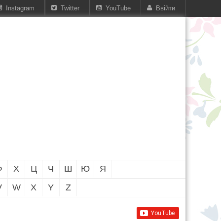
Instagram
Twitter
YouTube
Ввійти
Ф
Х
Ц
Ч
Ш
Ю
Я
V
W
X
Y
Z