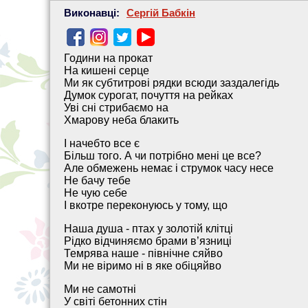
Виконавці:
Сергій Бабкін
Години на прокат
На кишені серце
Ми як субтитрові рядки всюди заздалегідь
Думок сурогат, почуття на рейках
Уві сні стрибаємо на
Хмарову неба блакить
І начебто все є
Більш того. А чи потрібно мені це все?
Але обмежень немає і струмок часу несе
Не бачу тебе
Не чую себе
І вкотре переконуюсь у тому, що
Наша душа - птах у золотій клітці
Рідко відчиняємо брами в’язниці
Темрява наше - північне сяйво
Ми не віримо ні в яке обіцяйво
Ми не самотні
У світі бетонних стін