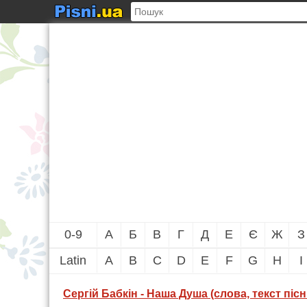
0-9
А
Б
В
Г
Д
Е
Є
Ж
З
Latin
A
B
C
D
E
F
G
H
I
Сергій Бабкін - Наша Душа (слова, текст пісн