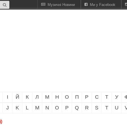
Музичні Новини
Ми у Facebook
І
Й
К
Л
М
Н
О
П
Р
С
Т
У
J
K
L
M
N
O
P
Q
R
S
T
U
і)